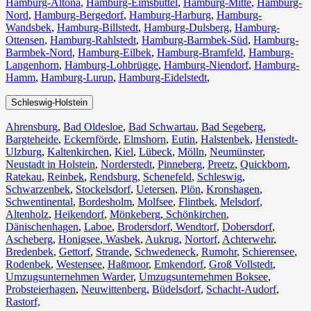
Hamburg-Altona
,
Hamburg-Eimsbüttel
,
Hamburg-Mitte
,
Hamburg-
Nord
,
Hamburg-Bergedorf
,
Hamburg-Harburg
,
Hamburg-
Wandsbek
,
Hamburg-Billstedt
,
Hamburg-Dulsberg
,
Hamburg-
Ottensen
,
Hamburg-Rahlstedt
,
Hamburg-Barmbek-Süd
,
Hamburg-
Barmbek-Nord
,
Hamburg-Eilbek
,
Hamburg-Bramfeld
,
Hamburg-
Langenhorn
,
Hamburg-Lohbrügge
,
Hamburg-Niendorf
,
Hamburg-
Hamm
,
Hamburg-Lurup
,
Hamburg-Eidelstedt
,
Schleswig-Holstein
Ahrensburg
,
Bad Oldesloe
,
Bad Schwartau
,
Bad Segeberg
,
Bargteheide
,
Eckernförde
,
Elmshorn
,
Eutin
,
Halstenbek
,
Henstedt-
Ulzburg
,
Kaltenkirchen
,
Kiel
,
Lübeck
,
Mölln
,
Neumünster
,
Neustadt in Holstein
,
Norderstedt
,
Pinneberg
,
Preetz
,
Quickborn
,
Ratekau
,
Reinbek
,
Rendsburg
,
Schenefeld
,
Schleswig
,
Schwarzenbek
,
Stockelsdorf
,
Uetersen
,
Plön
,
Kronshagen
,
Schwentinental
,
Bordesholm
,
Molfsee
,
Flintbek
,
Melsdorf
,
Altenholz
,
Heikendorf
,
Mönkeberg
,
Schönkirchen
,
Dänischenhagen
,
Laboe
,
Brodersdorf
,
Wendtorf
,
Dobersdorf
,
Ascheberg
,
Honigsee
,
Wasbek
,
Aukrug
,
Nortorf
,
Achterwehr
,
Bredenbek
,
Gettorf
,
Strande
,
Schwedeneck
,
Rumohr
,
Schierensee
,
Rodenbek
,
Westensee
,
Haßmoor
,
Emkendorf
,
Groß Vollstedt
,
Umzugsunternehmen Warder
,
Umzugsunternehmen Boksee
,
Probsteierhagen
,
Neuwittenberg
,
Büdelsdorf
,
Schacht-Audorf
,
Rastorf,