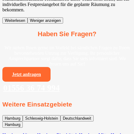
individuelles Festpresiangebot für die geplante Räumung zu
bekommen.
Weiterlesen
Weniger anzeigen
Haben Sie Fragen?
Wir stehen Ihnen gerne im Vorfeld bei sämtlichen Fragen zu Ihrem
bevorstehenden Umzug zur Verfügung. Ihr persönlicher
Ansprechpartner sorgt dafür, dass Sie stets informiert sind. Wir
freuen uns auf Sie!
Jetzt anfragen
01556 36 74 994
Weitere Einsatzgebiete
Hamburg
Schleswig-Holstein
Deutschlandweit
Hamburg