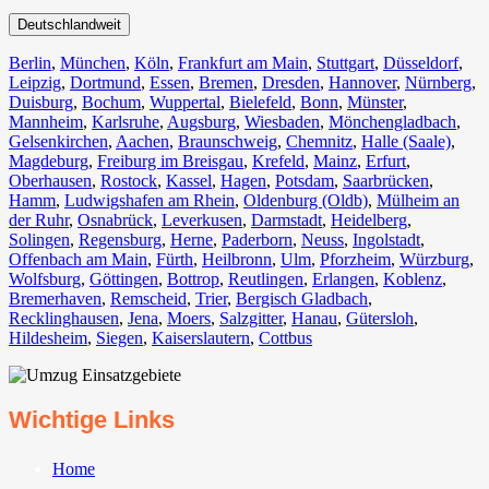
Deutschlandweit
Berlin⁠
,
München
,
Köln⁠
,
Frankfurt am Main
,
Stuttgart
,
Düsseldorf
,
Leipzig
,
Dortmund
,
Essen
,
Bremen
,
Dresden
,
Hannover
,
Nürnberg
,
Duisburg⁠
,
Bochum
,
Wuppertal⁠
,
Bielefeld⁠
,
Bonn⁠
,
Münster⁠
,
Mannheim
,
Karlsruhe
,
Augsburg
,
Wiesbaden⁠
,
Mönchengladbach⁠
,
Gelsenkirchen⁠
,
Aachen⁠
,
Braunschweig
,
Chemnitz⁠
,
Halle (Saale)
⁠,
Magdeburg
,
Freiburg im Breisgau
⁠,
Krefeld⁠
,
Mainz⁠
,
Erfurt
,
Oberhausen⁠
,
Rostock⁠
,
Kassel⁠
,
Hagen
,
Potsdam
,
Saarbrücken⁠
,
Hamm
,
Ludwigshafen am Rhein
⁠,
Oldenburg (Oldb)
,
Mülheim an
der Ruhr
,
Osnabrück⁠
,
Leverkusen
,
Darmstadt⁠
,
Heidelberg
,
Solingen
,
Regensburg
,
Herne⁠
,
Paderborn
,
Neuss
,
Ingolstadt
,
Offenbach am Main
,
Fürth⁠
,
Heilbronn
,
Ulm⁠
,
Pforzheim
,
Würzburg
,
Wolfsburg⁠
,
Göttingen
,
Bottrop
,
Reutlingen
,
Erlangen⁠
,
Koblenz
,
Bremerhaven⁠
,
Remscheid
,
Trier⁠
,
Bergisch Gladbach
,
Recklinghausen
,
Jena⁠
,
Moers⁠
,
Salzgitter⁠
,
Hanau
,
Gütersloh
,
Hildesheim⁠
,
Siegen⁠
,
Kaiserslautern⁠
,
Cottbus⁠
Wichtige Links
Home