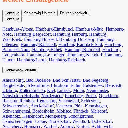
Hamburg
Schleswig-Holstein
Deutschlandweit
Hamburg
Hamburg-Altona
,
Hamburg-Eimsbüttel
,
Hamburg-Mitte
,
Hamburg-
Nord
,
Hamburg-Bergedorf
,
Hamburg-Harburg
,
Hamburg-
Wandsbek
,
Hamburg-Billstedt
,
Hamburg-Dulsberg
,
Hamburg-
Ottensen
,
Hamburg-Rahlstedt
,
Hamburg-Barmbek-Süd
,
Hamburg-
Barmbek-Nord
,
Hamburg-Eilbek
,
Hamburg-Bramfeld
,
Hamburg-
Langenhorn
,
Hamburg-Lohbrügge
,
Hamburg-Niendorf
,
Hamburg-
Hamm
,
Hamburg-Lurup
,
Hamburg-Eidelstedt
,
Schleswig-Holstein
Ahrensburg
,
Bad Oldesloe
,
Bad Schwartau
,
Bad Segeberg
,
Bargteheide
,
Eckernförde
,
Elmshorn
,
Eutin
,
Halstenbek
,
Henstedt-
Ulzburg
,
Kaltenkirchen
,
Kiel
,
Lübeck
,
Mölln
,
Neumünster
,
Neustadt in Holstein
,
Norderstedt
,
Pinneberg
,
Preetz
,
Quickborn
,
Ratekau
,
Reinbek
,
Rendsburg
,
Schenefeld
,
Schleswig
,
Schwarzenbek
,
Stockelsdorf
,
Uetersen
,
Plön
,
Kronshagen
,
Schwentinental
,
Bordesholm
,
Molfsee
,
Flintbek
,
Melsdorf
,
Altenholz
,
Heikendorf
,
Mönkeberg
,
Schönkirchen
,
Dänischenhagen
,
Laboe
,
Brodersdorf
,
Wendtorf
,
Dobersdorf
,
Ascheberg
,
Honigsee
,
Wasbek
,
Aukrug
,
Nortorf
,
Achterwehr
,