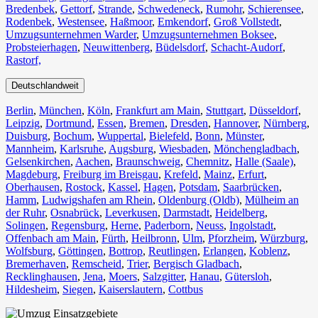
Bredenbek
,
Gettorf
,
Strande
,
Schwedeneck
,
Rumohr
,
Schierensee
,
Rodenbek
,
Westensee
,
Haßmoor
,
Emkendorf
,
Groß Vollstedt
,
Umzugsunternehmen Warder
,
Umzugsunternehmen Boksee
,
Probsteierhagen
,
Neuwittenberg
,
Büdelsdorf
,
Schacht-Audorf
,
Rastorf,
Deutschlandweit
Berlin⁠
,
München
,
Köln⁠
,
Frankfurt am Main
,
Stuttgart
,
Düsseldorf
,
Leipzig
,
Dortmund
,
Essen
,
Bremen
,
Dresden
,
Hannover
,
Nürnberg
,
Duisburg⁠
,
Bochum
,
Wuppertal⁠
,
Bielefeld⁠
,
Bonn⁠
,
Münster⁠
,
Mannheim
,
Karlsruhe
,
Augsburg
,
Wiesbaden⁠
,
Mönchengladbach⁠
,
Gelsenkirchen⁠
,
Aachen⁠
,
Braunschweig
,
Chemnitz⁠
,
Halle (Saale)
⁠,
Magdeburg
,
Freiburg im Breisgau
⁠,
Krefeld⁠
,
Mainz⁠
,
Erfurt
,
Oberhausen⁠
,
Rostock⁠
,
Kassel⁠
,
Hagen
,
Potsdam
,
Saarbrücken⁠
,
Hamm
,
Ludwigshafen am Rhein
⁠,
Oldenburg (Oldb)
,
Mülheim an
der Ruhr
,
Osnabrück⁠
,
Leverkusen
,
Darmstadt⁠
,
Heidelberg
,
Solingen
,
Regensburg
,
Herne⁠
,
Paderborn
,
Neuss
,
Ingolstadt
,
Offenbach am Main
,
Fürth⁠
,
Heilbronn
,
Ulm⁠
,
Pforzheim
,
Würzburg
,
Wolfsburg⁠
,
Göttingen
,
Bottrop
,
Reutlingen
,
Erlangen⁠
,
Koblenz
,
Bremerhaven⁠
,
Remscheid
,
Trier⁠
,
Bergisch Gladbach
,
Recklinghausen
,
Jena⁠
,
Moers⁠
,
Salzgitter⁠
,
Hanau
,
Gütersloh
,
Hildesheim⁠
,
Siegen⁠
,
Kaiserslautern⁠
,
Cottbus⁠