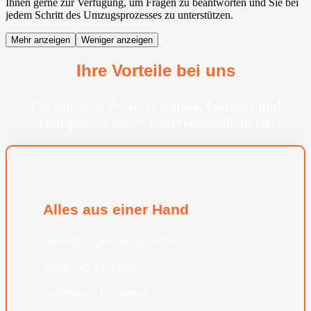
Ihnen gerne zur Verfügung, um Fragen zu beantworten und Sie bei
jedem Schritt des Umzugsprozesses zu unterstützen.
Mehr anzeigen
Weniger anzeigen
Ihre Vorteile bei uns
Für uns sind Professionalität, Fairness und
Transparenz eine Selbstverständlichkeit!
Alles aus einer Hand
Zuverlässige Umzugshelfer
Moderner Furhpark
Jahrelange Erfahrung