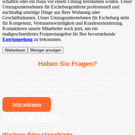
schaffen oder ein Haus vor einem Umzug leerräumen wollen. Unser
Umzugsunternehmen für Escheburgentfernt professionell und
nachhaltig unnötige Dinge aus Ihrer Wohnung oder
Geschäftsräumen. Unser Umzugsunternehmen für Escheburg steht
für Kompetenz, Vertrauenswürdigkeit und Kundenorientierung.
Kontaktieren unsere Mitarbeiter noch jetzt, um ein
maßgeschneidertes Festpresiangebot für Ihre bevorstehende
Entrümpelung
zu bekommen.
Weiterlesen
Weniger anzeigen
Haben Sie Fragen?
Wir stehen Ihnen gerne im Vorfeld bei sämtlichen Fragen zu Ihrem
bevorstehenden Umzug zur Verfügung. Ihr persönlicher
Ansprechpartner sorgt dafür, dass Sie stets informiert sind. Wir
freuen uns auf Sie!
Jetzt anfragen
01556 36 74 994
Weitere Einsatzgebiete