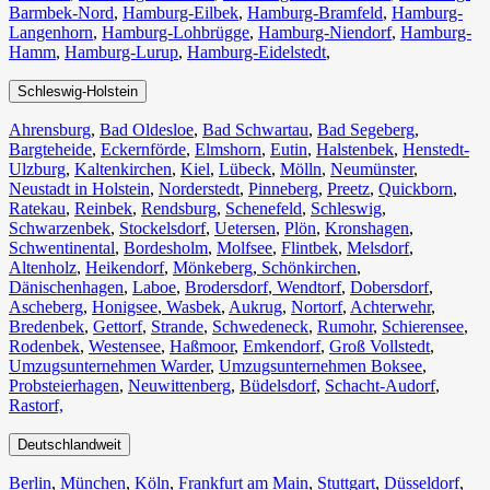
Barmbek-Nord
,
Hamburg-Eilbek
,
Hamburg-Bramfeld
,
Hamburg-
Langenhorn
,
Hamburg-Lohbrügge
,
Hamburg-Niendorf
,
Hamburg-
Hamm
,
Hamburg-Lurup
,
Hamburg-Eidelstedt
,
Schleswig-Holstein
Ahrensburg
,
Bad Oldesloe
,
Bad Schwartau
,
Bad Segeberg
,
Bargteheide
,
Eckernförde
,
Elmshorn
,
Eutin
,
Halstenbek
,
Henstedt-
Ulzburg
,
Kaltenkirchen
,
Kiel
,
Lübeck
,
Mölln
,
Neumünster
,
Neustadt in Holstein
,
Norderstedt
,
Pinneberg
,
Preetz
,
Quickborn
,
Ratekau
,
Reinbek
,
Rendsburg
,
Schenefeld
,
Schleswig
,
Schwarzenbek
,
Stockelsdorf
,
Uetersen
,
Plön
,
Kronshagen
,
Schwentinental
,
Bordesholm
,
Molfsee
,
Flintbek
,
Melsdorf
,
Altenholz
,
Heikendorf
,
Mönkeberg
,
Schönkirchen
,
Dänischenhagen
,
Laboe
,
Brodersdorf
,
Wendtorf
,
Dobersdorf
,
Ascheberg
,
Honigsee
,
Wasbek
,
Aukrug
,
Nortorf
,
Achterwehr
,
Bredenbek
,
Gettorf
,
Strande
,
Schwedeneck
,
Rumohr
,
Schierensee
,
Rodenbek
,
Westensee
,
Haßmoor
,
Emkendorf
,
Groß Vollstedt
,
Umzugsunternehmen Warder
,
Umzugsunternehmen Boksee
,
Probsteierhagen
,
Neuwittenberg
,
Büdelsdorf
,
Schacht-Audorf
,
Rastorf,
Deutschlandweit
Berlin⁠
,
München
,
Köln⁠
,
Frankfurt am Main
,
Stuttgart
,
Düsseldorf
,