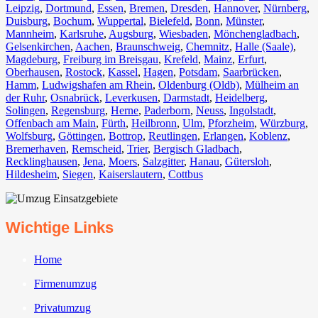
Leipzig
,
Dortmund
,
Essen
,
Bremen
,
Dresden
,
Hannover
,
Nürnberg
,
Duisburg⁠
,
Bochum
,
Wuppertal⁠
,
Bielefeld⁠
,
Bonn⁠
,
Münster⁠
,
Mannheim
,
Karlsruhe
,
Augsburg
,
Wiesbaden⁠
,
Mönchengladbach⁠
,
Gelsenkirchen⁠
,
Aachen⁠
,
Braunschweig
,
Chemnitz⁠
,
Halle (Saale)
⁠,
Magdeburg
,
Freiburg im Breisgau
⁠,
Krefeld⁠
,
Mainz⁠
,
Erfurt
,
Oberhausen⁠
,
Rostock⁠
,
Kassel⁠
,
Hagen
,
Potsdam
,
Saarbrücken⁠
,
Hamm
,
Ludwigshafen am Rhein
⁠,
Oldenburg (Oldb)
,
Mülheim an
der Ruhr
,
Osnabrück⁠
,
Leverkusen
,
Darmstadt⁠
,
Heidelberg
,
Solingen
,
Regensburg
,
Herne⁠
,
Paderborn
,
Neuss
,
Ingolstadt
,
Offenbach am Main
,
Fürth⁠
,
Heilbronn
,
Ulm⁠
,
Pforzheim
,
Würzburg
,
Wolfsburg⁠
,
Göttingen
,
Bottrop
,
Reutlingen
,
Erlangen⁠
,
Koblenz
,
Bremerhaven⁠
,
Remscheid
,
Trier⁠
,
Bergisch Gladbach
,
Recklinghausen
,
Jena⁠
,
Moers⁠
,
Salzgitter⁠
,
Hanau
,
Gütersloh
,
Hildesheim⁠
,
Siegen⁠
,
Kaiserslautern⁠
,
Cottbus⁠
Wichtige Links
Home
Firmenumzug
Privatumzug