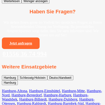
Weiterlesen
Weniger anzeigen
Haben Sie Fragen?
Wir stehen Ihnen gerne im Vorfeld bei sämtlichen Fragen zu Ihrem
bevorstehenden Umzug zur Verfügung. Ihr persönlicher
Ansprechpartner sorgt dafür, dass Sie stets informiert sind. Wir
freuen uns auf Sie!
Jetzt anfragen
01556 36 74 994
Weitere Einsatzgebiete
Hamburg
Schleswig-Holstein
Deutschlandweit
Hamburg
Hamburg-Altona
,
Hamburg-Eimsbüttel
,
Hamburg-Mitte
,
Hamburg-
Nord
,
Hamburg-Bergedorf
,
Hamburg-Harburg
,
Hamburg-
Wandsbek
,
Hamburg-Billstedt
,
Hamburg-Dulsberg
,
Hamburg-
Ottensen
,
Hamburg-Rahlstedt
,
Hamburg-Barmbek-Süd
,
Hamburg-