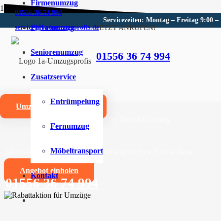
Firmenumzug
01556 36 74 994
Servicezeiten: Montag – Freitag 9:00 –
Privatumzug
JETZT ANRUFEN!
service@1a-umzugsprofis.de
Umzugsunternehmen für Eise
Seniorenumzug
01556 36 74 994
Wir sind Ihr kompetentes Umzugsunternehmen für Eisen
Zusatzservice
Umzüge aller Art für Privat- und Firmenkunden
Entrümpelung
Umzugskostenrechner
Zuverlässige und professionelle Durchführung
Fernumzug
Jahrelange Erfahrung und umfangreiches Know-how
Möbeltransport
Angebot einholen
Kontakt
01556 36 74 994