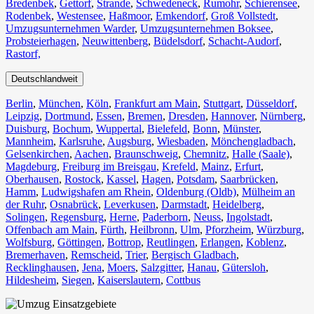
Bredenbek
,
Gettorf
,
Strande
,
Schwedeneck
,
Rumohr
,
Schierensee
,
Rodenbek
,
Westensee
,
Haßmoor
,
Emkendorf
,
Groß Vollstedt
,
Umzugsunternehmen Warder
,
Umzugsunternehmen Boksee
,
Probsteierhagen
,
Neuwittenberg
,
Büdelsdorf
,
Schacht-Audorf
,
Rastorf,
Deutschlandweit
Berlin⁠
,
München
,
Köln⁠
,
Frankfurt am Main
,
Stuttgart
,
Düsseldorf
,
Leipzig
,
Dortmund
,
Essen
,
Bremen
,
Dresden
,
Hannover
,
Nürnberg
,
Duisburg⁠
,
Bochum
,
Wuppertal⁠
,
Bielefeld⁠
,
Bonn⁠
,
Münster⁠
,
Mannheim
,
Karlsruhe
,
Augsburg
,
Wiesbaden⁠
,
Mönchengladbach⁠
,
Gelsenkirchen⁠
,
Aachen⁠
,
Braunschweig
,
Chemnitz⁠
,
Halle (Saale)
⁠,
Magdeburg
,
Freiburg im Breisgau
⁠,
Krefeld⁠
,
Mainz⁠
,
Erfurt
,
Oberhausen⁠
,
Rostock⁠
,
Kassel⁠
,
Hagen
,
Potsdam
,
Saarbrücken⁠
,
Hamm
,
Ludwigshafen am Rhein
⁠,
Oldenburg (Oldb)
,
Mülheim an
der Ruhr
,
Osnabrück⁠
,
Leverkusen
,
Darmstadt⁠
,
Heidelberg
,
Solingen
,
Regensburg
,
Herne⁠
,
Paderborn
,
Neuss
,
Ingolstadt
,
Offenbach am Main
,
Fürth⁠
,
Heilbronn
,
Ulm⁠
,
Pforzheim
,
Würzburg
,
Wolfsburg⁠
,
Göttingen
,
Bottrop
,
Reutlingen
,
Erlangen⁠
,
Koblenz
,
Bremerhaven⁠
,
Remscheid
,
Trier⁠
,
Bergisch Gladbach
,
Recklinghausen
,
Jena⁠
,
Moers⁠
,
Salzgitter⁠
,
Hanau
,
Gütersloh
,
Hildesheim⁠
,
Siegen⁠
,
Kaiserslautern⁠
,
Cottbus⁠