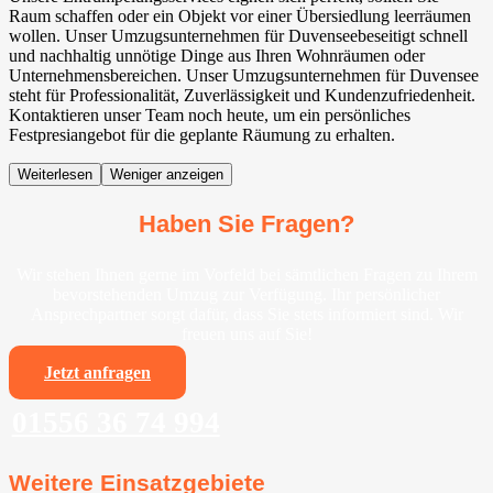
Raum schaffen oder ein Objekt vor einer Übersiedlung leerräumen
wollen. Unser Umzugsunternehmen für Duvenseebeseitigt schnell
und nachhaltig unnötige Dinge aus Ihren Wohnräumen oder
Unternehmensbereichen. Unser Umzugsunternehmen für Duvensee
steht für Professionalität, Zuverlässigkeit und Kundenzufriedenheit.
Kontaktieren unser Team noch heute, um ein persönliches
Festpresiangebot für die geplante Räumung zu erhalten.
Weiterlesen
Weniger anzeigen
Haben Sie Fragen?
Wir stehen Ihnen gerne im Vorfeld bei sämtlichen Fragen zu Ihrem
bevorstehenden Umzug zur Verfügung. Ihr persönlicher
Ansprechpartner sorgt dafür, dass Sie stets informiert sind. Wir
freuen uns auf Sie!
Jetzt anfragen
01556 36 74 994
Weitere Einsatzgebiete