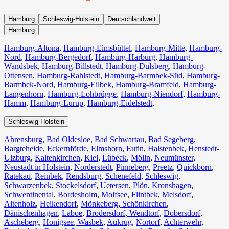
Hamburg
Schleswig-Holstein
Deutschlandweit
Hamburg
Hamburg-Altona
,
Hamburg-Eimsbüttel
,
Hamburg-Mitte
,
Hamburg-
Nord
,
Hamburg-Bergedorf
,
Hamburg-Harburg
,
Hamburg-
Wandsbek
,
Hamburg-Billstedt
,
Hamburg-Dulsberg
,
Hamburg-
Ottensen
,
Hamburg-Rahlstedt
,
Hamburg-Barmbek-Süd
,
Hamburg-
Barmbek-Nord
,
Hamburg-Eilbek
,
Hamburg-Bramfeld
,
Hamburg-
Langenhorn
,
Hamburg-Lohbrügge
,
Hamburg-Niendorf
,
Hamburg-
Hamm
,
Hamburg-Lurup
,
Hamburg-Eidelstedt
,
Schleswig-Holstein
Ahrensburg
,
Bad Oldesloe
,
Bad Schwartau
,
Bad Segeberg
,
Bargteheide
,
Eckernförde
,
Elmshorn
,
Eutin
,
Halstenbek
,
Henstedt-
Ulzburg
,
Kaltenkirchen
,
Kiel
,
Lübeck
,
Mölln
,
Neumünster
,
Neustadt in Holstein
,
Norderstedt
,
Pinneberg
,
Preetz
,
Quickborn
,
Ratekau
,
Reinbek
,
Rendsburg
,
Schenefeld
,
Schleswig
,
Schwarzenbek
,
Stockelsdorf
,
Uetersen
,
Plön
,
Kronshagen
,
Schwentinental
,
Bordesholm
,
Molfsee
,
Flintbek
,
Melsdorf
,
Altenholz
,
Heikendorf
,
Mönkeberg
,
Schönkirchen
,
Dänischenhagen
,
Laboe
,
Brodersdorf
,
Wendtorf
,
Dobersdorf
,
Ascheberg
,
Honigsee
,
Wasbek
,
Aukrug
,
Nortorf
,
Achterwehr
,