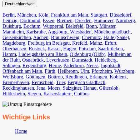
Deutschlandweit
Berlin⁠
,
München
,
Köln⁠
,
Frankfurt am Main
,
Stuttgart
,
Düsseldorf
,
Leipzig
,
Dortmund
,
Essen
,
Bremen
,
Dresden
,
Hannover
,
Nürnberg
,
Duisburg⁠
,
Bochum
,
Wuppertal⁠
,
Bielefeld⁠
,
Bonn⁠
,
Münster⁠
,
Mannheim
,
Karlsruhe
,
Augsburg
,
Wiesbaden⁠
,
Mönchengladbach⁠
,
Gelsenkirchen⁠
,
Aachen⁠
,
Braunschweig
,
Chemnitz⁠
,
Halle (Saale)
⁠,
Magdeburg
,
Freiburg im Breisgau
⁠,
Krefeld⁠
,
Mainz⁠
,
Erfurt
,
Oberhausen⁠
,
Rostock⁠
,
Kassel⁠
,
Hagen
,
Potsdam
,
Saarbrücken⁠
,
Hamm
,
Ludwigshafen am Rhein
⁠,
Oldenburg (Oldb)
,
Mülheim an
der Ruhr
,
Osnabrück⁠
,
Leverkusen
,
Darmstadt⁠
,
Heidelberg
,
Solingen
,
Regensburg
,
Herne⁠
,
Paderborn
,
Neuss
,
Ingolstadt
,
Offenbach am Main
,
Fürth⁠
,
Heilbronn
,
Ulm⁠
,
Pforzheim
,
Würzburg
,
Wolfsburg⁠
,
Göttingen
,
Bottrop
,
Reutlingen
,
Erlangen⁠
,
Koblenz
,
Bremerhaven⁠
,
Remscheid
,
Trier⁠
,
Bergisch Gladbach
,
Recklinghausen
,
Jena⁠
,
Moers⁠
,
Salzgitter⁠
,
Hanau
,
Gütersloh
,
Hildesheim⁠
,
Siegen⁠
,
Kaiserslautern⁠
,
Cottbus⁠
Wichtige Links
Home