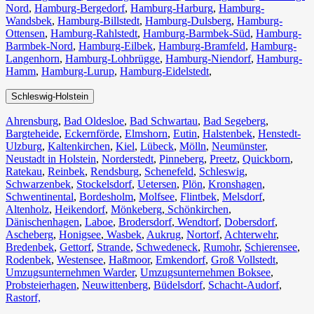
Nord
,
Hamburg-Bergedorf
,
Hamburg-Harburg
,
Hamburg-
Wandsbek
,
Hamburg-Billstedt
,
Hamburg-Dulsberg
,
Hamburg-
Ottensen
,
Hamburg-Rahlstedt
,
Hamburg-Barmbek-Süd
,
Hamburg-
Barmbek-Nord
,
Hamburg-Eilbek
,
Hamburg-Bramfeld
,
Hamburg-
Langenhorn
,
Hamburg-Lohbrügge
,
Hamburg-Niendorf
,
Hamburg-
Hamm
,
Hamburg-Lurup
,
Hamburg-Eidelstedt
,
Schleswig-Holstein
Ahrensburg
,
Bad Oldesloe
,
Bad Schwartau
,
Bad Segeberg
,
Bargteheide
,
Eckernförde
,
Elmshorn
,
Eutin
,
Halstenbek
,
Henstedt-
Ulzburg
,
Kaltenkirchen
,
Kiel
,
Lübeck
,
Mölln
,
Neumünster
,
Neustadt in Holstein
,
Norderstedt
,
Pinneberg
,
Preetz
,
Quickborn
,
Ratekau
,
Reinbek
,
Rendsburg
,
Schenefeld
,
Schleswig
,
Schwarzenbek
,
Stockelsdorf
,
Uetersen
,
Plön
,
Kronshagen
,
Schwentinental
,
Bordesholm
,
Molfsee
,
Flintbek
,
Melsdorf
,
Altenholz
,
Heikendorf
,
Mönkeberg
,
Schönkirchen
,
Dänischenhagen
,
Laboe
,
Brodersdorf
,
Wendtorf
,
Dobersdorf
,
Ascheberg
,
Honigsee
,
Wasbek
,
Aukrug
,
Nortorf
,
Achterwehr
,
Bredenbek
,
Gettorf
,
Strande
,
Schwedeneck
,
Rumohr
,
Schierensee
,
Rodenbek
,
Westensee
,
Haßmoor
,
Emkendorf
,
Groß Vollstedt
,
Umzugsunternehmen Warder
,
Umzugsunternehmen Boksee
,
Probsteierhagen
,
Neuwittenberg
,
Büdelsdorf
,
Schacht-Audorf
,
Rastorf,