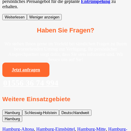
persönliches Preisangebot für die geplante
Entrümpelung
zu
erhalten.
Weiterlesen
Weniger anzeigen
Haben Sie Fragen?
Wir stehen Ihnen gerne im Vorfeld bei sämtlichen Fragen zu Ihrem
bevorstehenden Umzug zur Verfügung. Ihr persönlicher
Ansprechpartner sorgt dafür, dass Sie stets informiert sind. Wir
freuen uns auf Sie!
Jetzt anfragen
01556 36 74 994
Weitere Einsatzgebiete
Hamburg
Schleswig-Holstein
Deutschlandweit
Hamburg
Hamburg-Altona
,
Hamburg-Eimsbüttel
,
Hamburg-Mitte
,
Hamburg-