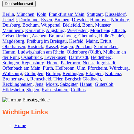
Deutschlandweit
Berlin⁠
,
München
,
Köln⁠
,
Frankfurt am Main
,
Stuttgart
,
Düsseldorf
,
Leipzig
,
Dortmund
,
Essen
,
Bremen
,
Dresden
,
Hannover
,
Nürnberg
,
Duisburg⁠
,
Bochum
,
Wuppertal⁠
,
Bielefeld⁠
,
Bonn⁠
,
Münster⁠
,
Mannheim
,
Karlsruhe
,
Augsburg
,
Wiesbaden⁠
,
Mönchengladbach⁠
,
Gelsenkirchen⁠
,
Aachen⁠
,
Braunschweig
,
Chemnitz⁠
,
Halle (Saale)
⁠,
Magdeburg
,
Freiburg im Breisgau
⁠,
Krefeld⁠
,
Mainz⁠
,
Erfurt
,
Oberhausen⁠
,
Rostock⁠
,
Kassel⁠
,
Hagen
,
Potsdam
,
Saarbrücken⁠
,
Hamm
,
Ludwigshafen am Rhein
⁠,
Oldenburg (Oldb)
,
Mülheim an
der Ruhr
,
Osnabrück⁠
,
Leverkusen
,
Darmstadt⁠
,
Heidelberg
,
Solingen
,
Regensburg
,
Herne⁠
,
Paderborn
,
Neuss
,
Ingolstadt
,
Offenbach am Main
,
Fürth⁠
,
Heilbronn
,
Ulm⁠
,
Pforzheim
,
Würzburg
,
Wolfsburg⁠
,
Göttingen
,
Bottrop
,
Reutlingen
,
Erlangen⁠
,
Koblenz
,
Bremerhaven⁠
,
Remscheid
,
Trier⁠
,
Bergisch Gladbach
,
Recklinghausen
,
Jena⁠
,
Moers⁠
,
Salzgitter⁠
,
Hanau
,
Gütersloh
,
Hildesheim⁠
,
Siegen⁠
,
Kaiserslautern⁠
,
Cottbus⁠
Wichtige Links
Home