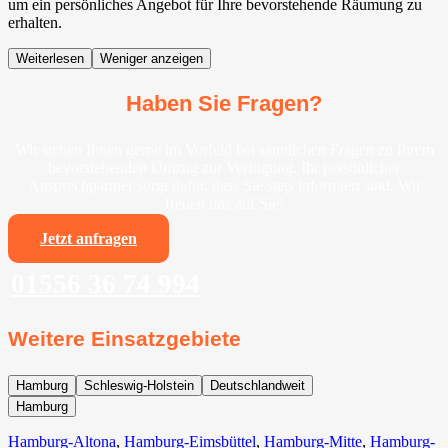
um ein persönliches Angebot für Ihre bevorstehende Räumung zu
erhalten.
Weiterlesen
Weniger anzeigen
Haben Sie Fragen?
Wir stehen Ihnen gerne im Vorfeld bei sämtlichen Fragen zu Ihrem
bevorstehenden Umzug zur Verfügung. Ihr persönlicher
Ansprechpartner sorgt dafür, dass Sie stets informiert sind. Wir
freuen uns auf Sie!
Jetzt anfragen
01556 36 74 994
Weitere Einsatzgebiete
Hamburg
Schleswig-Holstein
Deutschlandweit
Hamburg
Hamburg-Altona
,
Hamburg-Eimsbüttel
,
Hamburg-Mitte
,
Hamburg-