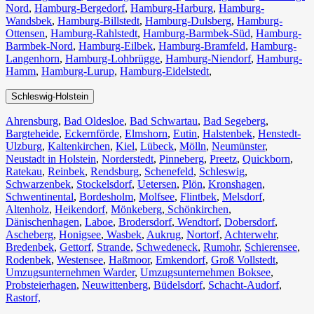
Nord
,
Hamburg-Bergedorf
,
Hamburg-Harburg
,
Hamburg-
Wandsbek
,
Hamburg-Billstedt
,
Hamburg-Dulsberg
,
Hamburg-
Ottensen
,
Hamburg-Rahlstedt
,
Hamburg-Barmbek-Süd
,
Hamburg-
Barmbek-Nord
,
Hamburg-Eilbek
,
Hamburg-Bramfeld
,
Hamburg-
Langenhorn
,
Hamburg-Lohbrügge
,
Hamburg-Niendorf
,
Hamburg-
Hamm
,
Hamburg-Lurup
,
Hamburg-Eidelstedt
,
Schleswig-Holstein
Ahrensburg
,
Bad Oldesloe
,
Bad Schwartau
,
Bad Segeberg
,
Bargteheide
,
Eckernförde
,
Elmshorn
,
Eutin
,
Halstenbek
,
Henstedt-
Ulzburg
,
Kaltenkirchen
,
Kiel
,
Lübeck
,
Mölln
,
Neumünster
,
Neustadt in Holstein
,
Norderstedt
,
Pinneberg
,
Preetz
,
Quickborn
,
Ratekau
,
Reinbek
,
Rendsburg
,
Schenefeld
,
Schleswig
,
Schwarzenbek
,
Stockelsdorf
,
Uetersen
,
Plön
,
Kronshagen
,
Schwentinental
,
Bordesholm
,
Molfsee
,
Flintbek
,
Melsdorf
,
Altenholz
,
Heikendorf
,
Mönkeberg
,
Schönkirchen
,
Dänischenhagen
,
Laboe
,
Brodersdorf
,
Wendtorf
,
Dobersdorf
,
Ascheberg
,
Honigsee
,
Wasbek
,
Aukrug
,
Nortorf
,
Achterwehr
,
Bredenbek
,
Gettorf
,
Strande
,
Schwedeneck
,
Rumohr
,
Schierensee
,
Rodenbek
,
Westensee
,
Haßmoor
,
Emkendorf
,
Groß Vollstedt
,
Umzugsunternehmen Warder
,
Umzugsunternehmen Boksee
,
Probsteierhagen
,
Neuwittenberg
,
Büdelsdorf
,
Schacht-Audorf
,
Rastorf,