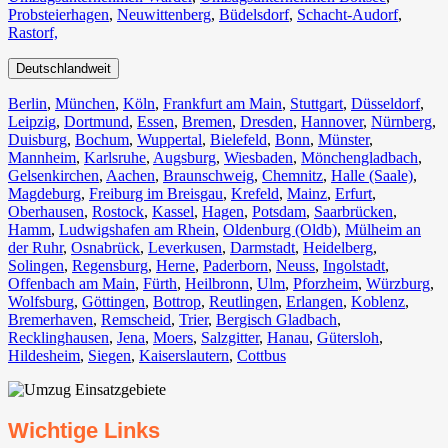
Probsteierhagen
,
Neuwittenberg
,
Büdelsdorf
,
Schacht-Audorf
,
Rastorf,
Deutschlandweit
Berlin⁠
,
München
,
Köln⁠
,
Frankfurt am Main
,
Stuttgart
,
Düsseldorf
,
Leipzig
,
Dortmund
,
Essen
,
Bremen
,
Dresden
,
Hannover
,
Nürnberg
,
Duisburg⁠
,
Bochum
,
Wuppertal⁠
,
Bielefeld⁠
,
Bonn⁠
,
Münster⁠
,
Mannheim
,
Karlsruhe
,
Augsburg
,
Wiesbaden⁠
,
Mönchengladbach⁠
,
Gelsenkirchen⁠
,
Aachen⁠
,
Braunschweig
,
Chemnitz⁠
,
Halle (Saale)
⁠,
Magdeburg
,
Freiburg im Breisgau
⁠,
Krefeld⁠
,
Mainz⁠
,
Erfurt
,
Oberhausen⁠
,
Rostock⁠
,
Kassel⁠
,
Hagen
,
Potsdam
,
Saarbrücken⁠
,
Hamm
,
Ludwigshafen am Rhein
⁠,
Oldenburg (Oldb)
,
Mülheim an
der Ruhr
,
Osnabrück⁠
,
Leverkusen
,
Darmstadt⁠
,
Heidelberg
,
Solingen
,
Regensburg
,
Herne⁠
,
Paderborn
,
Neuss
,
Ingolstadt
,
Offenbach am Main
,
Fürth⁠
,
Heilbronn
,
Ulm⁠
,
Pforzheim
,
Würzburg
,
Wolfsburg⁠
,
Göttingen
,
Bottrop
,
Reutlingen
,
Erlangen⁠
,
Koblenz
,
Bremerhaven⁠
,
Remscheid
,
Trier⁠
,
Bergisch Gladbach
,
Recklinghausen
,
Jena⁠
,
Moers⁠
,
Salzgitter⁠
,
Hanau
,
Gütersloh
,
Hildesheim⁠
,
Siegen⁠
,
Kaiserslautern⁠
,
Cottbus⁠
Wichtige Links