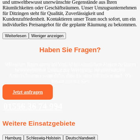
und umweltbewusst unerwünschte Gegenstände aus Ihren
Räumlichkeiten oder Geschäftsräumen. Unser Umzugsunternehmen
für Ditzingen steht für Qualität, Zuverlässigkeit und
Kundenzufriedenheit. Kontaktieren unser Team noch sofort, um ein
individuelles Preisangebot für die geplante Räumung zu bekommen.
Weiterlesen
Weniger anzeigen
Haben Sie Fragen?
Wir stehen Ihnen gerne im Vorfeld bei sämtlichen Fragen zu Ihrem
bevorstehenden Umzug zur Verfügung. Ihr persönlicher
Ansprechpartner sorgt dafür, dass Sie stets informiert sind. Wir
freuen uns auf Sie!
Jetzt anfragen
01556 36 74 994
Weitere Einsatzgebiete
Hamburg
Schleswig-Holstein
Deutschlandweit