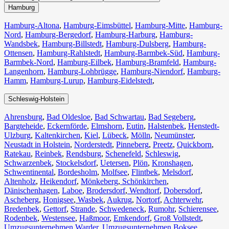
Hamburg
Hamburg-Altona
,
Hamburg-Eimsbüttel
,
Hamburg-Mitte
,
Hamburg-
Nord
,
Hamburg-Bergedorf
,
Hamburg-Harburg
,
Hamburg-
Wandsbek
,
Hamburg-Billstedt
,
Hamburg-Dulsberg
,
Hamburg-
Ottensen
,
Hamburg-Rahlstedt
,
Hamburg-Barmbek-Süd
,
Hamburg-
Barmbek-Nord
,
Hamburg-Eilbek
,
Hamburg-Bramfeld
,
Hamburg-
Langenhorn
,
Hamburg-Lohbrügge
,
Hamburg-Niendorf
,
Hamburg-
Hamm
,
Hamburg-Lurup
,
Hamburg-Eidelstedt
,
Schleswig-Holstein
Ahrensburg
,
Bad Oldesloe
,
Bad Schwartau
,
Bad Segeberg
,
Bargteheide
,
Eckernförde
,
Elmshorn
,
Eutin
,
Halstenbek
,
Henstedt-
Ulzburg
,
Kaltenkirchen
,
Kiel
,
Lübeck
,
Mölln
,
Neumünster
,
Neustadt in Holstein
,
Norderstedt
,
Pinneberg
,
Preetz
,
Quickborn
,
Ratekau
,
Reinbek
,
Rendsburg
,
Schenefeld
,
Schleswig
,
Schwarzenbek
,
Stockelsdorf
,
Uetersen
,
Plön
,
Kronshagen
,
Schwentinental
,
Bordesholm
,
Molfsee
,
Flintbek
,
Melsdorf
,
Altenholz
,
Heikendorf
,
Mönkeberg
,
Schönkirchen
,
Dänischenhagen
,
Laboe
,
Brodersdorf
,
Wendtorf
,
Dobersdorf
,
Ascheberg
,
Honigsee
,
Wasbek
,
Aukrug
,
Nortorf
,
Achterwehr
,
Bredenbek
,
Gettorf
,
Strande
,
Schwedeneck
,
Rumohr
,
Schierensee
,
Rodenbek
,
Westensee
,
Haßmoor
,
Emkendorf
,
Groß Vollstedt
,
Umzugsunternehmen Warder
,
Umzugsunternehmen Boksee
,