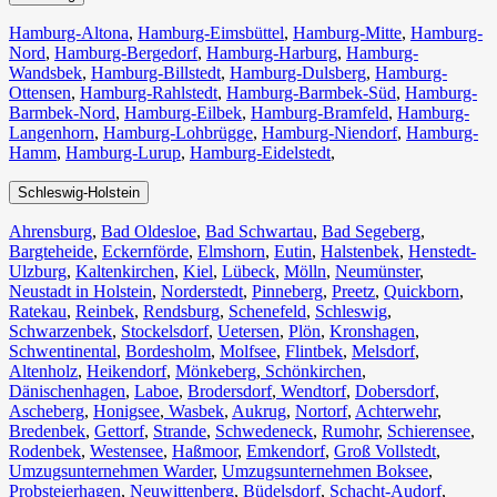
Hamburg-Altona
,
Hamburg-Eimsbüttel
,
Hamburg-Mitte
,
Hamburg-
Nord
,
Hamburg-Bergedorf
,
Hamburg-Harburg
,
Hamburg-
Wandsbek
,
Hamburg-Billstedt
,
Hamburg-Dulsberg
,
Hamburg-
Ottensen
,
Hamburg-Rahlstedt
,
Hamburg-Barmbek-Süd
,
Hamburg-
Barmbek-Nord
,
Hamburg-Eilbek
,
Hamburg-Bramfeld
,
Hamburg-
Langenhorn
,
Hamburg-Lohbrügge
,
Hamburg-Niendorf
,
Hamburg-
Hamm
,
Hamburg-Lurup
,
Hamburg-Eidelstedt
,
Schleswig-Holstein
Ahrensburg
,
Bad Oldesloe
,
Bad Schwartau
,
Bad Segeberg
,
Bargteheide
,
Eckernförde
,
Elmshorn
,
Eutin
,
Halstenbek
,
Henstedt-
Ulzburg
,
Kaltenkirchen
,
Kiel
,
Lübeck
,
Mölln
,
Neumünster
,
Neustadt in Holstein
,
Norderstedt
,
Pinneberg
,
Preetz
,
Quickborn
,
Ratekau
,
Reinbek
,
Rendsburg
,
Schenefeld
,
Schleswig
,
Schwarzenbek
,
Stockelsdorf
,
Uetersen
,
Plön
,
Kronshagen
,
Schwentinental
,
Bordesholm
,
Molfsee
,
Flintbek
,
Melsdorf
,
Altenholz
,
Heikendorf
,
Mönkeberg
,
Schönkirchen
,
Dänischenhagen
,
Laboe
,
Brodersdorf
,
Wendtorf
,
Dobersdorf
,
Ascheberg
,
Honigsee
,
Wasbek
,
Aukrug
,
Nortorf
,
Achterwehr
,
Bredenbek
,
Gettorf
,
Strande
,
Schwedeneck
,
Rumohr
,
Schierensee
,
Rodenbek
,
Westensee
,
Haßmoor
,
Emkendorf
,
Groß Vollstedt
,
Umzugsunternehmen Warder
,
Umzugsunternehmen Boksee
,
Probsteierhagen
,
Neuwittenberg
,
Büdelsdorf
,
Schacht-Audorf
,