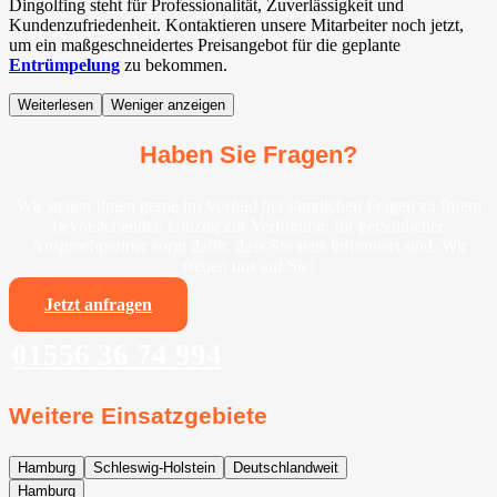
Dingolfing steht für Professionalität, Zuverlässigkeit und
Kundenzufriedenheit. Kontaktieren unsere Mitarbeiter noch jetzt,
um ein maßgeschneidertes Preisangebot für die geplante
Entrümpelung
zu bekommen.
Weiterlesen
Weniger anzeigen
Haben Sie Fragen?
Wir stehen Ihnen gerne im Vorfeld bei sämtlichen Fragen zu Ihrem
bevorstehenden Umzug zur Verfügung. Ihr persönlicher
Ansprechpartner sorgt dafür, dass Sie stets informiert sind. Wir
freuen uns auf Sie!
Jetzt anfragen
01556 36 74 994
Weitere Einsatzgebiete
Hamburg
Schleswig-Holstein
Deutschlandweit
Hamburg