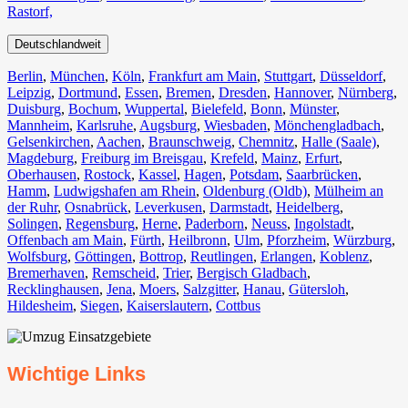
Rastorf,
Deutschlandweit
Berlin⁠
,
München
,
Köln⁠
,
Frankfurt am Main
,
Stuttgart
,
Düsseldorf
,
Leipzig
,
Dortmund
,
Essen
,
Bremen
,
Dresden
,
Hannover
,
Nürnberg
,
Duisburg⁠
,
Bochum
,
Wuppertal⁠
,
Bielefeld⁠
,
Bonn⁠
,
Münster⁠
,
Mannheim
,
Karlsruhe
,
Augsburg
,
Wiesbaden⁠
,
Mönchengladbach⁠
,
Gelsenkirchen⁠
,
Aachen⁠
,
Braunschweig
,
Chemnitz⁠
,
Halle (Saale)
⁠,
Magdeburg
,
Freiburg im Breisgau
⁠,
Krefeld⁠
,
Mainz⁠
,
Erfurt
,
Oberhausen⁠
,
Rostock⁠
,
Kassel⁠
,
Hagen
,
Potsdam
,
Saarbrücken⁠
,
Hamm
,
Ludwigshafen am Rhein
⁠,
Oldenburg (Oldb)
,
Mülheim an
der Ruhr
,
Osnabrück⁠
,
Leverkusen
,
Darmstadt⁠
,
Heidelberg
,
Solingen
,
Regensburg
,
Herne⁠
,
Paderborn
,
Neuss
,
Ingolstadt
,
Offenbach am Main
,
Fürth⁠
,
Heilbronn
,
Ulm⁠
,
Pforzheim
,
Würzburg
,
Wolfsburg⁠
,
Göttingen
,
Bottrop
,
Reutlingen
,
Erlangen⁠
,
Koblenz
,
Bremerhaven⁠
,
Remscheid
,
Trier⁠
,
Bergisch Gladbach
,
Recklinghausen
,
Jena⁠
,
Moers⁠
,
Salzgitter⁠
,
Hanau
,
Gütersloh
,
Hildesheim⁠
,
Siegen⁠
,
Kaiserslautern⁠
,
Cottbus⁠
Wichtige Links