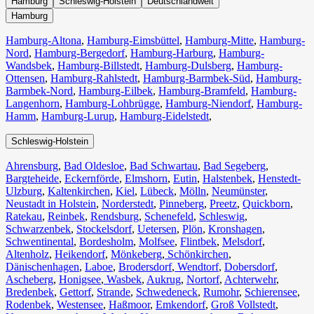
Hamburg
Schleswig-Holstein
Deutschlandweit
Hamburg
Hamburg-Altona
,
Hamburg-Eimsbüttel
,
Hamburg-Mitte
,
Hamburg-
Nord
,
Hamburg-Bergedorf
,
Hamburg-Harburg
,
Hamburg-
Wandsbek
,
Hamburg-Billstedt
,
Hamburg-Dulsberg
,
Hamburg-
Ottensen
,
Hamburg-Rahlstedt
,
Hamburg-Barmbek-Süd
,
Hamburg-
Barmbek-Nord
,
Hamburg-Eilbek
,
Hamburg-Bramfeld
,
Hamburg-
Langenhorn
,
Hamburg-Lohbrügge
,
Hamburg-Niendorf
,
Hamburg-
Hamm
,
Hamburg-Lurup
,
Hamburg-Eidelstedt
,
Schleswig-Holstein
Ahrensburg
,
Bad Oldesloe
,
Bad Schwartau
,
Bad Segeberg
,
Bargteheide
,
Eckernförde
,
Elmshorn
,
Eutin
,
Halstenbek
,
Henstedt-
Ulzburg
,
Kaltenkirchen
,
Kiel
,
Lübeck
,
Mölln
,
Neumünster
,
Neustadt in Holstein
,
Norderstedt
,
Pinneberg
,
Preetz
,
Quickborn
,
Ratekau
,
Reinbek
,
Rendsburg
,
Schenefeld
,
Schleswig
,
Schwarzenbek
,
Stockelsdorf
,
Uetersen
,
Plön
,
Kronshagen
,
Schwentinental
,
Bordesholm
,
Molfsee
,
Flintbek
,
Melsdorf
,
Altenholz
,
Heikendorf
,
Mönkeberg
,
Schönkirchen
,
Dänischenhagen
,
Laboe
,
Brodersdorf
,
Wendtorf
,
Dobersdorf
,
Ascheberg
,
Honigsee
,
Wasbek
,
Aukrug
,
Nortorf
,
Achterwehr
,
Bredenbek
,
Gettorf
,
Strande
,
Schwedeneck
,
Rumohr
,
Schierensee
,
Rodenbek
,
Westensee
,
Haßmoor
,
Emkendorf
,
Groß Vollstedt
,