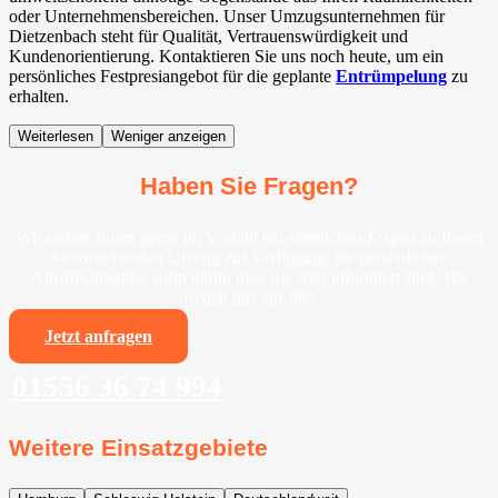
oder Unternehmensbereichen. Unser Umzugsunternehmen für
Dietzenbach steht für Qualität, Vertrauenswürdigkeit und
Kundenorientierung. Kontaktieren Sie uns noch heute, um ein
persönliches Festpresiangebot für die geplante
Entrümpelung
zu
erhalten.
Weiterlesen
Weniger anzeigen
Haben Sie Fragen?
Wir stehen Ihnen gerne im Vorfeld bei sämtlichen Fragen zu Ihrem
bevorstehenden Umzug zur Verfügung. Ihr persönlicher
Ansprechpartner sorgt dafür, dass Sie stets informiert sind. Wir
freuen uns auf Sie!
Jetzt anfragen
01556 36 74 994
Weitere Einsatzgebiete