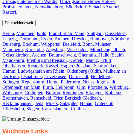
Umzugsunternehmen Warder
,
Umzugsunternehmen Boksee
,
Probsteierhagen
,
Neuwittenberg
,
Büdelsdorf
,
Schacht-Audorf
,
Rastorf,
Deutschlandweit
Berlin⁠
,
München
,
Köln⁠
,
Frankfurt am Main
,
Stuttgart
,
Düsseldorf
,
Leipzig
,
Dortmund
,
Essen
,
Bremen
,
Dresden
,
Hannover
,
Nürnberg
,
Duisburg⁠
,
Bochum
,
Wuppertal⁠
,
Bielefeld⁠
,
Bonn⁠
,
Münster⁠
,
Mannheim
,
Karlsruhe
,
Augsburg
,
Wiesbaden⁠
,
Mönchengladbach⁠
,
Gelsenkirchen⁠
,
Aachen⁠
,
Braunschweig
,
Chemnitz⁠
,
Halle (Saale)
⁠,
Magdeburg
,
Freiburg im Breisgau
⁠,
Krefeld⁠
,
Mainz⁠
,
Erfurt
,
Oberhausen⁠
,
Rostock⁠
,
Kassel⁠
,
Hagen
,
Potsdam
,
Saarbrücken⁠
,
Hamm
,
Ludwigshafen am Rhein
⁠,
Oldenburg (Oldb)
,
Mülheim an
der Ruhr
,
Osnabrück⁠
,
Leverkusen
,
Darmstadt⁠
,
Heidelberg
,
Solingen
,
Regensburg
,
Herne⁠
,
Paderborn
,
Neuss
,
Ingolstadt
,
Offenbach am Main
,
Fürth⁠
,
Heilbronn
,
Ulm⁠
,
Pforzheim
,
Würzburg
,
Wolfsburg⁠
,
Göttingen
,
Bottrop
,
Reutlingen
,
Erlangen⁠
,
Koblenz
,
Bremerhaven⁠
,
Remscheid
,
Trier⁠
,
Bergisch Gladbach
,
Recklinghausen
,
Jena⁠
,
Moers⁠
,
Salzgitter⁠
,
Hanau
,
Gütersloh
,
Hildesheim⁠
,
Siegen⁠
,
Kaiserslautern⁠
,
Cottbus⁠
Wichtige Links