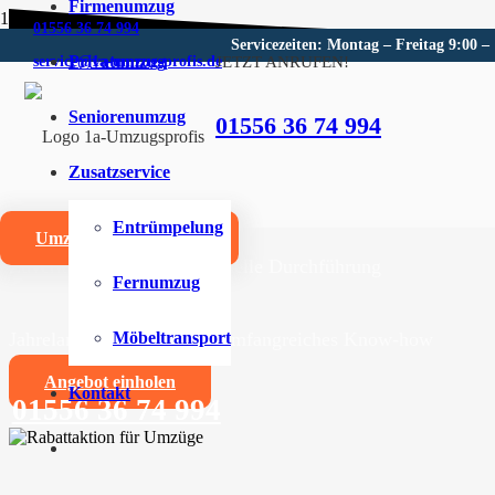
Firmenumzug
01556 36 74 994
Servicezeiten: Montag – Freitag 9:00 –
Privatumzug
JETZT ANRUFEN!
service@1a-umzugsprofis.de
Umzugsunternehmen für Deli
Seniorenumzug
01556 36 74 994
Wir sind Ihr kompetentes Umzugsunternehmen für Deli
Zusatzservice
Umzüge aller Art für Privat- und Firmenkunden
Entrümpelung
Umzugskostenrechner
Zuverlässige und professionelle Durchführung
Fernumzug
Jahrelange Erfahrung und umfangreiches Know-how
Möbeltransport
Angebot einholen
Kontakt
01556 36 74 994