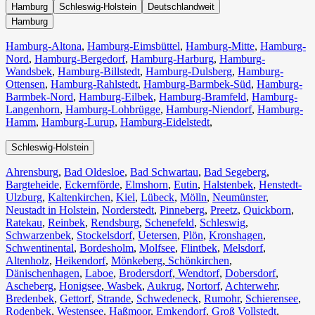
Hamburg
Schleswig-Holstein
Deutschlandweit
Hamburg
Hamburg-Altona
,
Hamburg-Eimsbüttel
,
Hamburg-Mitte
,
Hamburg-
Nord
,
Hamburg-Bergedorf
,
Hamburg-Harburg
,
Hamburg-
Wandsbek
,
Hamburg-Billstedt
,
Hamburg-Dulsberg
,
Hamburg-
Ottensen
,
Hamburg-Rahlstedt
,
Hamburg-Barmbek-Süd
,
Hamburg-
Barmbek-Nord
,
Hamburg-Eilbek
,
Hamburg-Bramfeld
,
Hamburg-
Langenhorn
,
Hamburg-Lohbrügge
,
Hamburg-Niendorf
,
Hamburg-
Hamm
,
Hamburg-Lurup
,
Hamburg-Eidelstedt
,
Schleswig-Holstein
Ahrensburg
,
Bad Oldesloe
,
Bad Schwartau
,
Bad Segeberg
,
Bargteheide
,
Eckernförde
,
Elmshorn
,
Eutin
,
Halstenbek
,
Henstedt-
Ulzburg
,
Kaltenkirchen
,
Kiel
,
Lübeck
,
Mölln
,
Neumünster
,
Neustadt in Holstein
,
Norderstedt
,
Pinneberg
,
Preetz
,
Quickborn
,
Ratekau
,
Reinbek
,
Rendsburg
,
Schenefeld
,
Schleswig
,
Schwarzenbek
,
Stockelsdorf
,
Uetersen
,
Plön
,
Kronshagen
,
Schwentinental
,
Bordesholm
,
Molfsee
,
Flintbek
,
Melsdorf
,
Altenholz
,
Heikendorf
,
Mönkeberg
,
Schönkirchen
,
Dänischenhagen
,
Laboe
,
Brodersdorf
,
Wendtorf
,
Dobersdorf
,
Ascheberg
,
Honigsee
,
Wasbek
,
Aukrug
,
Nortorf
,
Achterwehr
,
Bredenbek
,
Gettorf
,
Strande
,
Schwedeneck
,
Rumohr
,
Schierensee
,
Rodenbek
,
Westensee
,
Haßmoor
,
Emkendorf
,
Groß Vollstedt
,