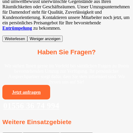
und umweltbewusst unerwünschte Gegenstände aus Ihren
Räumlichkeiten oder Geschäftsräumen. Unser Umzugsunternehmen
für Damendorf steht für Qualität, Zuverlässigkeit und
Kundenorientierung. Kontaktieren unsere Mitarbeiter noch jetzt, um
ein persönliches Preisangebot für Ihre bevorstehende
Entrümpelung
zu bekommen.
Weiterlesen
Weniger anzeigen
Haben Sie Fragen?
Wir stehen Ihnen gerne im Vorfeld bei sämtlichen Fragen zu Ihrem
bevorstehenden Umzug zur Verfügung. Ihr persönlicher
Ansprechpartner sorgt dafür, dass Sie stets informiert sind. Wir
freuen uns auf Sie!
Jetzt anfragen
01556 36 74 994
Weitere Einsatzgebiete