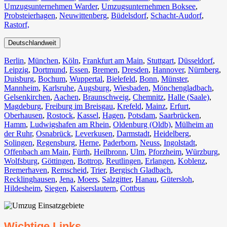
Umzugsunternehmen Warder
,
Umzugsunternehmen Boksee
,
Probsteierhagen
,
Neuwittenberg
,
Büdelsdorf
,
Schacht-Audorf
,
Rastorf,
Deutschlandweit
Berlin⁠
,
München
,
Köln⁠
,
Frankfurt am Main
,
Stuttgart
,
Düsseldorf
,
Leipzig
,
Dortmund
,
Essen
,
Bremen
,
Dresden
,
Hannover
,
Nürnberg
,
Duisburg⁠
,
Bochum
,
Wuppertal⁠
,
Bielefeld⁠
,
Bonn⁠
,
Münster⁠
,
Mannheim
,
Karlsruhe
,
Augsburg
,
Wiesbaden⁠
,
Mönchengladbach⁠
,
Gelsenkirchen⁠
,
Aachen⁠
,
Braunschweig
,
Chemnitz⁠
,
Halle (Saale)
⁠,
Magdeburg
,
Freiburg im Breisgau
⁠,
Krefeld⁠
,
Mainz⁠
,
Erfurt
,
Oberhausen⁠
,
Rostock⁠
,
Kassel⁠
,
Hagen
,
Potsdam
,
Saarbrücken⁠
,
Hamm
,
Ludwigshafen am Rhein
⁠,
Oldenburg (Oldb)
,
Mülheim an
der Ruhr
,
Osnabrück⁠
,
Leverkusen
,
Darmstadt⁠
,
Heidelberg
,
Solingen
,
Regensburg
,
Herne⁠
,
Paderborn
,
Neuss
,
Ingolstadt
,
Offenbach am Main
,
Fürth⁠
,
Heilbronn
,
Ulm⁠
,
Pforzheim
,
Würzburg
,
Wolfsburg⁠
,
Göttingen
,
Bottrop
,
Reutlingen
,
Erlangen⁠
,
Koblenz
,
Bremerhaven⁠
,
Remscheid
,
Trier⁠
,
Bergisch Gladbach
,
Recklinghausen
,
Jena⁠
,
Moers⁠
,
Salzgitter⁠
,
Hanau
,
Gütersloh
,
Hildesheim⁠
,
Siegen⁠
,
Kaiserslautern⁠
,
Cottbus⁠
Wichtige Links