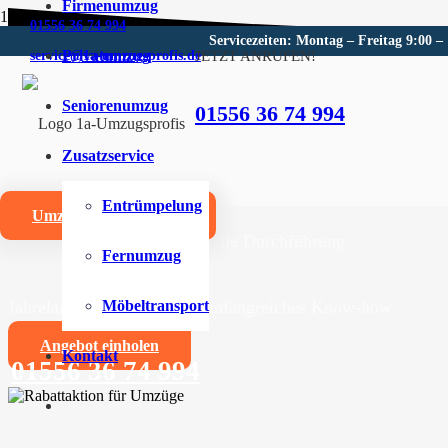
Firmenumzug
01556 36 74 994
Servicezeiten: Montag – Freitag 9:00 –
Privatumzug
JETZT ANRUFEN!
service@1a-umzugsprofis.de
Umzugsunternehmen für Crai
Seniorenumzug
01556 36 74 994
Wir sind Ihr kompetentes Umzugsunternehmen für Crai
Zusatzservice
Umzüge aller Art für Privat- und Firmenkunden
Entrümpelung
Umzugskostenrechner
Zuverlässige und professionelle Durchführung
Fernumzug
Jahrelange Erfahrung und umfangreiches Know-how
Möbeltransport
Angebot einholen
Kontakt
01556 36 74 994