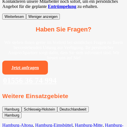
Kontaktieren unsere Mitarbeiter noch sofort, um ein persönliches
Angebot für die geplante
Entrümpelung
zu erhalten.
Weiterlesen
Weniger anzeigen
Haben Sie Fragen?
Wir stehen Ihnen gerne im Vorfeld bei sämtlichen Fragen zu Ihrem
bevorstehenden Umzug zur Verfügung. Ihr persönlicher
Ansprechpartner sorgt dafür, dass Sie stets informiert sind. Wir
freuen uns auf Sie!
Jetzt anfragen
01556 36 74 994
Weitere Einsatzgebiete
Hamburg
Schleswig-Holstein
Deutschlandweit
Hamburg
Hamburg-Altona
,
Hamburg-Eimsbüttel
,
Hamburg-Mitte
,
Hamburg-