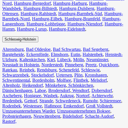
Nord
,
Hamburg-Bergedorf
,
Hamburg-Harburg
,
Hamburg-
Wandsbek
,
Hamburg-Billstedt
,
Hamburg-Dulsberg
,
Hamburg-
Ottensen
,
Hamburg-Rahlstedt
,
Hamburg-Barmbek-Süd
,
Hamburg-
Barmbek-Nord
,
Hamburg-Eilbek
,
Hamburg-Bramfeld
,
Hamburg-
Langenhorn
,
Hamburg-Lohbrügge
,
Hamburg-Niendorf
,
Hamburg-
Hamm
,
Hamburg-Lurup
,
Hamburg-Eidelstedt
,
Schleswig-Holstein
Ahrensburg
,
Bad Oldesloe
,
Bad Schwartau
,
Bad Segeberg
,
Bargteheide
,
Eckernförde
,
Elmshorn
,
Eutin
,
Halstenbek
,
Henstedt-
Ulzburg
,
Kaltenkirchen
,
Kiel
,
Lübeck
,
Mölln
,
Neumünster
,
Neustadt in Holstein
,
Norderstedt
,
Pinneberg
,
Preetz
,
Quickborn
,
Ratekau
,
Reinbek
,
Rendsburg
,
Schenefeld
,
Schleswig
,
Schwarzenbek
,
Stockelsdorf
,
Uetersen
,
Plön
,
Kronshagen
,
Schwentinental
,
Bordesholm
,
Molfsee
,
Flintbek
,
Melsdorf
,
Altenholz
,
Heikendorf
,
Mönkeberg
,
Schönkirchen
,
Dänischenhagen
,
Laboe
,
Brodersdorf
,
Wendtorf
,
Dobersdorf
,
Ascheberg
,
Honigsee
,
Wasbek
,
Aukrug
,
Nortorf
,
Achterwehr
,
Bredenbek
,
Gettorf
,
Strande
,
Schwedeneck
,
Rumohr
,
Schierensee
,
Rodenbek
,
Westensee
,
Haßmoor
,
Emkendorf
,
Groß Vollstedt
,
Umzugsunternehmen Warder
,
Umzugsunternehmen Boksee
,
Probsteierhagen
,
Neuwittenberg
,
Büdelsdorf
,
Schacht-Audorf
,
Rastorf,