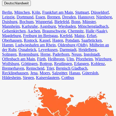
Deutschlandweit
Berlin⁠
,
München
,
Köln⁠
,
Frankfurt am Main
,
Stuttgart
,
Düsseldorf
,
Leipzig
,
Dortmund
,
Essen
,
Bremen
,
Dresden
,
Hannover
,
Nürnberg
,
Duisburg⁠
,
Bochum
,
Wuppertal⁠
,
Bielefeld⁠
,
Bonn⁠
,
Münster⁠
,
Mannheim
,
Karlsruhe
,
Augsburg
,
Wiesbaden⁠
,
Mönchengladbach⁠
,
Gelsenkirchen⁠
,
Aachen⁠
,
Braunschweig
,
Chemnitz⁠
,
Halle (Saale)
⁠,
Magdeburg
,
Freiburg im Breisgau
⁠,
Krefeld⁠
,
Mainz⁠
,
Erfurt
,
Oberhausen⁠
,
Rostock⁠
,
Kassel⁠
,
Hagen
,
Potsdam
,
Saarbrücken⁠
,
Hamm
,
Ludwigshafen am Rhein
⁠,
Oldenburg (Oldb)
,
Mülheim an
der Ruhr
,
Osnabrück⁠
,
Leverkusen
,
Darmstadt⁠
,
Heidelberg
,
Solingen
,
Regensburg
,
Herne⁠
,
Paderborn
,
Neuss
,
Ingolstadt
,
Offenbach am Main
,
Fürth⁠
,
Heilbronn
,
Ulm⁠
,
Pforzheim
,
Würzburg
,
Wolfsburg⁠
,
Göttingen
,
Bottrop
,
Reutlingen
,
Erlangen⁠
,
Koblenz
,
Bremerhaven⁠
,
Remscheid
,
Trier⁠
,
Bergisch Gladbach
,
Recklinghausen
,
Jena⁠
,
Moers⁠
,
Salzgitter⁠
,
Hanau
,
Gütersloh
,
Hildesheim⁠
,
Siegen⁠
,
Kaiserslautern⁠
,
Cottbus⁠