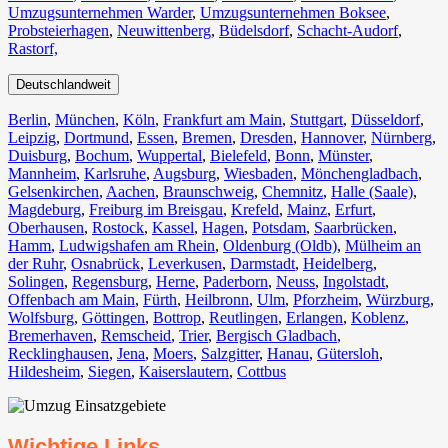
Umzugsunternehmen Warder
,
Umzugsunternehmen Boksee
,
Probsteierhagen
,
Neuwittenberg
,
Büdelsdorf
,
Schacht-Audorf
,
Rastorf,
Deutschlandweit
Berlin⁠
,
München
,
Köln⁠
,
Frankfurt am Main
,
Stuttgart
,
Düsseldorf
,
Leipzig
,
Dortmund
,
Essen
,
Bremen
,
Dresden
,
Hannover
,
Nürnberg
,
Duisburg⁠
,
Bochum
,
Wuppertal⁠
,
Bielefeld⁠
,
Bonn⁠
,
Münster⁠
,
Mannheim
,
Karlsruhe
,
Augsburg
,
Wiesbaden⁠
,
Mönchengladbach⁠
,
Gelsenkirchen⁠
,
Aachen⁠
,
Braunschweig
,
Chemnitz⁠
,
Halle (Saale)
⁠,
Magdeburg
,
Freiburg im Breisgau
⁠,
Krefeld⁠
,
Mainz⁠
,
Erfurt
,
Oberhausen⁠
,
Rostock⁠
,
Kassel⁠
,
Hagen
,
Potsdam
,
Saarbrücken⁠
,
Hamm
,
Ludwigshafen am Rhein
⁠,
Oldenburg (Oldb)
,
Mülheim an
der Ruhr
,
Osnabrück⁠
,
Leverkusen
,
Darmstadt⁠
,
Heidelberg
,
Solingen
,
Regensburg
,
Herne⁠
,
Paderborn
,
Neuss
,
Ingolstadt
,
Offenbach am Main
,
Fürth⁠
,
Heilbronn
,
Ulm⁠
,
Pforzheim
,
Würzburg
,
Wolfsburg⁠
,
Göttingen
,
Bottrop
,
Reutlingen
,
Erlangen⁠
,
Koblenz
,
Bremerhaven⁠
,
Remscheid
,
Trier⁠
,
Bergisch Gladbach
,
Recklinghausen
,
Jena⁠
,
Moers⁠
,
Salzgitter⁠
,
Hanau
,
Gütersloh
,
Hildesheim⁠
,
Siegen⁠
,
Kaiserslautern⁠
,
Cottbus⁠
Wichtige Links