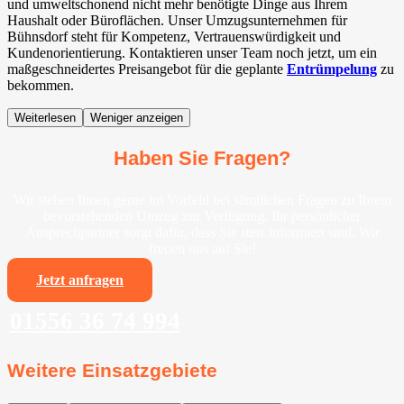
und umweltschonend nicht mehr benötigte Dinge aus Ihrem
Haushalt oder Büroflächen. Unser Umzugsunternehmen für
Bühnsdorf steht für Kompetenz, Vertrauenswürdigkeit und
Kundenorientierung. Kontaktieren unser Team noch jetzt, um ein
maßgeschneidertes Preisangebot für die geplante
Entrümpelung
zu
bekommen.
Weiterlesen
Weniger anzeigen
Haben Sie Fragen?
Wir stehen Ihnen gerne im Vorfeld bei sämtlichen Fragen zu Ihrem
bevorstehenden Umzug zur Verfügung. Ihr persönlicher
Ansprechpartner sorgt dafür, dass Sie stets informiert sind. Wir
freuen uns auf Sie!
Jetzt anfragen
01556 36 74 994
Weitere Einsatzgebiete