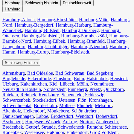
Hamburg
Schleswig-Holstein
Deutschlandweit
Hamburg
Hamburg-Altona
,
Hamburg-Eimsbüttel
,
Hamburg-Mitte
,
Hamburg-
Nord
,
Hamburg-Bergedorf
,
Hamburg-Harburg
,
Hamburg-
Wandsbek
,
Hamburg-Billstedt
,
Hamburg-Dulsberg
,
Hamburg-
Ottensen
,
Hamburg-Rahlstedt
,
Hamburg-Barmbek-Süd
,
Hamburg-
Barmbek-Nord
,
Hamburg-Eilbek
,
Hamburg-Bramfeld
,
Hamburg-
Langenhorn
,
Hamburg-Lohbrügge
,
Hamburg-Niendorf
,
Hamburg-
Hamm
,
Hamburg-Lurup
,
Hamburg-Eidelstedt
,
Schleswig-Holstein
Ahrensburg
,
Bad Oldesloe
,
Bad Schwartau
,
Bad Segeberg
,
Bargteheide
,
Eckernförde
,
Elmshorn
,
Eutin
,
Halstenbek
,
Henstedt-
Ulzburg
,
Kaltenkirchen
,
Kiel
,
Lübeck
,
Mölln
,
Neumünster
,
Neustadt in Holstein
,
Norderstedt
,
Pinneberg
,
Preetz
,
Quickborn
,
Ratekau
,
Reinbek
,
Rendsburg
,
Schenefeld
,
Schleswig
,
Schwarzenbek
,
Stockelsdorf
,
Uetersen
,
Plön
,
Kronshagen
,
Schwentinental
,
Bordesholm
,
Molfsee
,
Flintbek
,
Melsdorf
,
Altenholz
,
Heikendorf
,
Mönkeberg
,
Schönkirchen
,
Dänischenhagen
,
Laboe
,
Brodersdorf
,
Wendtorf
,
Dobersdorf
,
Ascheberg
,
Honigsee
,
Wasbek
,
Aukrug
,
Nortorf
,
Achterwehr
,
Bredenbek
,
Gettorf
,
Strande
,
Schwedeneck
,
Rumohr
,
Schierensee
,
Rodenbek
,
Westensee
,
Haßmoor
,
Emkendorf
,
Groß Vollstedt
,