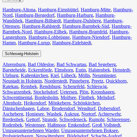
Hamburg-Altona
,
Hamburg-Eimsbüttel
,
Hamburg-Mitte
,
Hamburg-
Nord
,
Hamburg-Bergedorf
,
Hamburg-Harburg
,
Hamburg-
Wandsbek
,
Hamburg-Billstedt
,
Hamburg-Dulsberg
,
Hamburg-
Ottensen
,
Hamburg-Rahlstedt
,
Hamburg-Barmbek-Süd
,
Hamburg-
Barmbek-Nord
,
Hamburg-Eilbek
,
Hamburg-Bramfeld
,
Hamburg-
Langenhorn
,
Hamburg-Lohbrügge
,
Hamburg-Niendorf
,
Hamburg-
Hamm
,
Hamburg-Lurup
,
Hamburg-Eidelstedt
,
Schleswig-Holstein
Ahrensburg
,
Bad Oldesloe
,
Bad Schwartau
,
Bad Segeberg
,
Bargteheide
,
Eckernförde
,
Elmshorn
,
Eutin
,
Halstenbek
,
Henstedt-
Ulzburg
,
Kaltenkirchen
,
Kiel
,
Lübeck
,
Mölln
,
Neumünster
,
Neustadt in Holstein
,
Norderstedt
,
Pinneberg
,
Preetz
,
Quickborn
,
Ratekau
,
Reinbek
,
Rendsburg
,
Schenefeld
,
Schleswig
,
Schwarzenbek
,
Stockelsdorf
,
Uetersen
,
Plön
,
Kronshagen
,
Schwentinental
,
Bordesholm
,
Molfsee
,
Flintbek
,
Melsdorf
,
Altenholz
,
Heikendorf
,
Mönkeberg
,
Schönkirchen
,
Dänischenhagen
,
Laboe
,
Brodersdorf
,
Wendtorf
,
Dobersdorf
,
Ascheberg
,
Honigsee
,
Wasbek
,
Aukrug
,
Nortorf
,
Achterwehr
,
Bredenbek
,
Gettorf
,
Strande
,
Schwedeneck
,
Rumohr
,
Schierensee
,
Rodenbek
,
Westensee
,
Haßmoor
,
Emkendorf
,
Groß Vollstedt
,
Umzugsunternehmen Warder
,
Umzugsunternehmen Boksee
,
Probsteierhagen
,
Neuwittenberg
,
Büdelsdorf
,
Schacht-Audorf
,