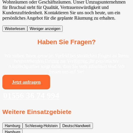
Wohnräumen oder Geschäftsräumen. Unser Umzugsunternehmen
für Bruchsal steht für Qualität, Vertrauenswürdigkeit und
Kundenzufriedenheit. Kontaktieren Sie uns noch heute, um ein
persönliches Angebot für die geplante Räumung zu erhalten.
Weiterlesen
Weniger anzeigen
Haben Sie Fragen?
Wir stehen Ihnen gerne im Vorfeld bei sämtlichen Fragen zu Ihrem
bevorstehenden Umzug zur Verfügung. Ihr persönlicher
Ansprechpartner sorgt dafür, dass Sie stets informiert sind. Wir
freuen uns auf Sie!
Jetzt anfragen
01556 36 74 994
Weitere Einsatzgebiete
Hamburg
Schleswig-Holstein
Deutschlandweit
Hamburg