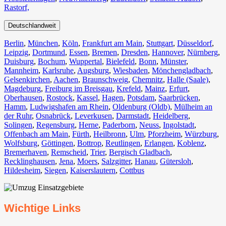
Rastorf,
Deutschlandweit
Berlin⁠
,
München
,
Köln⁠
,
Frankfurt am Main
,
Stuttgart
,
Düsseldorf
,
Leipzig
,
Dortmund
,
Essen
,
Bremen
,
Dresden
,
Hannover
,
Nürnberg
,
Duisburg⁠
,
Bochum
,
Wuppertal⁠
,
Bielefeld⁠
,
Bonn⁠
,
Münster⁠
,
Mannheim
,
Karlsruhe
,
Augsburg
,
Wiesbaden⁠
,
Mönchengladbach⁠
,
Gelsenkirchen⁠
,
Aachen⁠
,
Braunschweig
,
Chemnitz⁠
,
Halle (Saale)
⁠,
Magdeburg
,
Freiburg im Breisgau
⁠,
Krefeld⁠
,
Mainz⁠
,
Erfurt
,
Oberhausen⁠
,
Rostock⁠
,
Kassel⁠
,
Hagen
,
Potsdam
,
Saarbrücken⁠
,
Hamm
,
Ludwigshafen am Rhein
⁠,
Oldenburg (Oldb)
,
Mülheim an
der Ruhr
,
Osnabrück⁠
,
Leverkusen
,
Darmstadt⁠
,
Heidelberg
,
Solingen
,
Regensburg
,
Herne⁠
,
Paderborn
,
Neuss
,
Ingolstadt
,
Offenbach am Main
,
Fürth⁠
,
Heilbronn
,
Ulm⁠
,
Pforzheim
,
Würzburg
,
Wolfsburg⁠
,
Göttingen
,
Bottrop
,
Reutlingen
,
Erlangen⁠
,
Koblenz
,
Bremerhaven⁠
,
Remscheid
,
Trier⁠
,
Bergisch Gladbach
,
Recklinghausen
,
Jena⁠
,
Moers⁠
,
Salzgitter⁠
,
Hanau
,
Gütersloh
,
Hildesheim⁠
,
Siegen⁠
,
Kaiserslautern⁠
,
Cottbus⁠
Wichtige Links