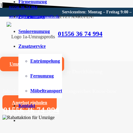
Firmenumzug
01556 36 74 994
Servicezeiten: Montag – Freitag 9:00 –
Privatumzug
JETZT ANRUFEN!
service@1a-umzugsprofis.de
Umzugsunternehmen für Bors
Seniorenumzug
01556 36 74 994
Wir sind Ihr kompetentes Umzugsunternehmen für Bors
Zusatzservice
Umzüge aller Art für Privat- und Firmenkunden
Entrümpelung
Umzugskostenrechner
Zuverlässige und professionelle Durchführung
Fernumzug
Jahrelange Erfahrung und umfangreiches Know-how
Möbeltransport
Angebot einholen
Kontakt
01556 36 74 994