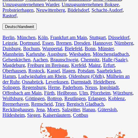
Umzugsunternehmen Warder
,
Umzugsunternehmen Boksee
,
Probsteierhagen
,
Neuwittenberg
,
Büdelsdorf
,
Schacht-Audorf
,
Rastorf,
Deutschlandweit
Berlin⁠
,
München
,
Köln⁠
,
Frankfurt am Main
,
Stuttgart
,
Düsseldorf
,
Leipzig
,
Dortmund
,
Essen
,
Bremen
,
Dresden
,
Hannover
,
Nürnberg
,
Duisburg⁠
,
Bochum
,
Wuppertal⁠
,
Bielefeld⁠
,
Bonn⁠
,
Münster⁠
,
Mannheim
,
Karlsruhe
,
Augsburg
,
Wiesbaden⁠
,
Mönchengladbach⁠
,
Gelsenkirchen⁠
,
Aachen⁠
,
Braunschweig
,
Chemnitz⁠
,
Halle (Saale)
⁠,
Magdeburg
,
Freiburg im Breisgau
⁠,
Krefeld⁠
,
Mainz⁠
,
Erfurt
,
Oberhausen⁠
,
Rostock⁠
,
Kassel⁠
,
Hagen
,
Potsdam
,
Saarbrücken⁠
,
Hamm
,
Ludwigshafen am Rhein
⁠,
Oldenburg (Oldb)
,
Mülheim an
der Ruhr
,
Osnabrück⁠
,
Leverkusen
,
Darmstadt⁠
,
Heidelberg
,
Solingen
,
Regensburg
,
Herne⁠
,
Paderborn
,
Neuss
,
Ingolstadt
,
Offenbach am Main
,
Fürth⁠
,
Heilbronn
,
Ulm⁠
,
Pforzheim
,
Würzburg
,
Wolfsburg⁠
,
Göttingen
,
Bottrop
,
Reutlingen
,
Erlangen⁠
,
Koblenz
,
Bremerhaven⁠
,
Remscheid
,
Trier⁠
,
Bergisch Gladbach
,
Recklinghausen
,
Jena⁠
,
Moers⁠
,
Salzgitter⁠
,
Hanau
,
Gütersloh
,
Hildesheim⁠
,
Siegen⁠
,
Kaiserslautern⁠
,
Cottbus⁠