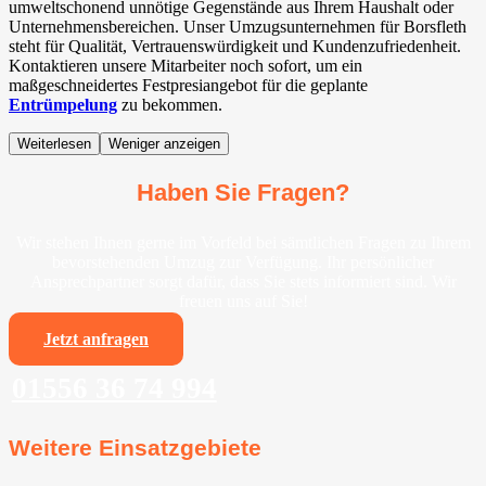
umweltschonend unnötige Gegenstände aus Ihrem Haushalt oder
Unternehmensbereichen. Unser Umzugsunternehmen für Borsfleth
steht für Qualität, Vertrauenswürdigkeit und Kundenzufriedenheit.
Kontaktieren unsere Mitarbeiter noch sofort, um ein
maßgeschneidertes Festpresiangebot für die geplante
Entrümpelung
zu bekommen.
Weiterlesen
Weniger anzeigen
Haben Sie Fragen?
Wir stehen Ihnen gerne im Vorfeld bei sämtlichen Fragen zu Ihrem
bevorstehenden Umzug zur Verfügung. Ihr persönlicher
Ansprechpartner sorgt dafür, dass Sie stets informiert sind. Wir
freuen uns auf Sie!
Jetzt anfragen
01556 36 74 994
Weitere Einsatzgebiete