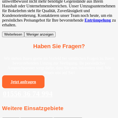
umweltbewusst nicht mehr benötigte Gegenstände aus Ihrem
Haushalt oder Unternehmensbereichen. Unser Umzugsunternehmen
für Bokelrehm steht für Qualität, Zuverlässigkeit und
Kundenorientierung. Kontaktieren unser Team noch heute, um ein
persönliches Preisangebot für Ihre bevorstehende
Entrümpelung
zu
erhalten.
Weiterlesen
Weniger anzeigen
Haben Sie Fragen?
Wir stehen Ihnen gerne im Vorfeld bei sämtlichen Fragen zu Ihrem
bevorstehenden Umzug zur Verfügung. Ihr persönlicher
Ansprechpartner sorgt dafür, dass Sie stets informiert sind. Wir
freuen uns auf Sie!
Jetzt anfragen
01556 36 74 994
Weitere Einsatzgebiete