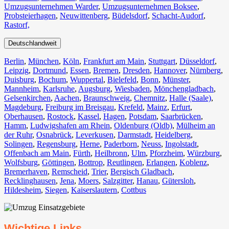
Umzugsunternehmen Warder
,
Umzugsunternehmen Boksee
,
Probsteierhagen
,
Neuwittenberg
,
Büdelsdorf
,
Schacht-Audorf
,
Rastorf,
Deutschlandweit
Berlin⁠
,
München
,
Köln⁠
,
Frankfurt am Main
,
Stuttgart
,
Düsseldorf
,
Leipzig
,
Dortmund
,
Essen
,
Bremen
,
Dresden
,
Hannover
,
Nürnberg
,
Duisburg⁠
,
Bochum
,
Wuppertal⁠
,
Bielefeld⁠
,
Bonn⁠
,
Münster⁠
,
Mannheim
,
Karlsruhe
,
Augsburg
,
Wiesbaden⁠
,
Mönchengladbach⁠
,
Gelsenkirchen⁠
,
Aachen⁠
,
Braunschweig
,
Chemnitz⁠
,
Halle (Saale)
⁠,
Magdeburg
,
Freiburg im Breisgau
⁠,
Krefeld⁠
,
Mainz⁠
,
Erfurt
,
Oberhausen⁠
,
Rostock⁠
,
Kassel⁠
,
Hagen
,
Potsdam
,
Saarbrücken⁠
,
Hamm
,
Ludwigshafen am Rhein
⁠,
Oldenburg (Oldb)
,
Mülheim an
der Ruhr
,
Osnabrück⁠
,
Leverkusen
,
Darmstadt⁠
,
Heidelberg
,
Solingen
,
Regensburg
,
Herne⁠
,
Paderborn
,
Neuss
,
Ingolstadt
,
Offenbach am Main
,
Fürth⁠
,
Heilbronn
,
Ulm⁠
,
Pforzheim
,
Würzburg
,
Wolfsburg⁠
,
Göttingen
,
Bottrop
,
Reutlingen
,
Erlangen⁠
,
Koblenz
,
Bremerhaven⁠
,
Remscheid
,
Trier⁠
,
Bergisch Gladbach
,
Recklinghausen
,
Jena⁠
,
Moers⁠
,
Salzgitter⁠
,
Hanau
,
Gütersloh
,
Hildesheim⁠
,
Siegen⁠
,
Kaiserslautern⁠
,
Cottbus⁠
Wichtige Links