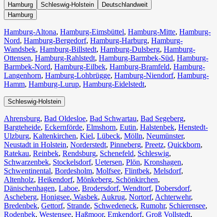
Hamburg
Schleswig-Holstein
Deutschlandweit
Hamburg
Hamburg-Altona
,
Hamburg-Eimsbüttel
,
Hamburg-Mitte
,
Hamburg-
Nord
,
Hamburg-Bergedorf
,
Hamburg-Harburg
,
Hamburg-
Wandsbek
,
Hamburg-Billstedt
,
Hamburg-Dulsberg
,
Hamburg-
Ottensen
,
Hamburg-Rahlstedt
,
Hamburg-Barmbek-Süd
,
Hamburg-
Barmbek-Nord
,
Hamburg-Eilbek
,
Hamburg-Bramfeld
,
Hamburg-
Langenhorn
,
Hamburg-Lohbrügge
,
Hamburg-Niendorf
,
Hamburg-
Hamm
,
Hamburg-Lurup
,
Hamburg-Eidelstedt
,
Schleswig-Holstein
Ahrensburg
,
Bad Oldesloe
,
Bad Schwartau
,
Bad Segeberg
,
Bargteheide
,
Eckernförde
,
Elmshorn
,
Eutin
,
Halstenbek
,
Henstedt-
Ulzburg
,
Kaltenkirchen
,
Kiel
,
Lübeck
,
Mölln
,
Neumünster
,
Neustadt in Holstein
,
Norderstedt
,
Pinneberg
,
Preetz
,
Quickborn
,
Ratekau
,
Reinbek
,
Rendsburg
,
Schenefeld
,
Schleswig
,
Schwarzenbek
,
Stockelsdorf
,
Uetersen
,
Plön
,
Kronshagen
,
Schwentinental
,
Bordesholm
,
Molfsee
,
Flintbek
,
Melsdorf
,
Altenholz
,
Heikendorf
,
Mönkeberg
,
Schönkirchen
,
Dänischenhagen
,
Laboe
,
Brodersdorf
,
Wendtorf
,
Dobersdorf
,
Ascheberg
,
Honigsee
,
Wasbek
,
Aukrug
,
Nortorf
,
Achterwehr
,
Bredenbek
,
Gettorf
,
Strande
,
Schwedeneck
,
Rumohr
,
Schierensee
,
Rodenbek
,
Westensee
,
Haßmoor
,
Emkendorf
,
Groß Vollstedt
,