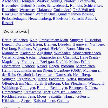
Ascheberg
,
Honigsee
,
Wasbek
,
Aukrug
,
Nortorf
,
Achterwehr
,
Bredenbek
,
Gettorf
,
Strande
,
Schwedeneck
,
Rumohr
,
Schierensee
,
Rodenbek
,
Westensee
,
Haßmoor
,
Emkendorf
,
Groß Vollstedt
,
Umzugsunternehmen Warder
,
Umzugsunternehmen Boksee
,
Probsteierhagen
,
Neuwittenberg
,
Büdelsdorf
,
Schacht-Audorf
,
Rastorf,
Deutschlandweit
Berlin⁠
,
München
,
Köln⁠
,
Frankfurt am Main
,
Stuttgart
,
Düsseldorf
,
Leipzig
,
Dortmund
,
Essen
,
Bremen
,
Dresden
,
Hannover
,
Nürnberg
,
Duisburg⁠
,
Bochum
,
Wuppertal⁠
,
Bielefeld⁠
,
Bonn⁠
,
Münster⁠
,
Mannheim
,
Karlsruhe
,
Augsburg
,
Wiesbaden⁠
,
Mönchengladbach⁠
,
Gelsenkirchen⁠
,
Aachen⁠
,
Braunschweig
,
Chemnitz⁠
,
Halle (Saale)
⁠,
Magdeburg
,
Freiburg im Breisgau
⁠,
Krefeld⁠
,
Mainz⁠
,
Erfurt
,
Oberhausen⁠
,
Rostock⁠
,
Kassel⁠
,
Hagen
,
Potsdam
,
Saarbrücken⁠
,
Hamm
,
Ludwigshafen am Rhein
⁠,
Oldenburg (Oldb)
,
Mülheim an
der Ruhr
,
Osnabrück⁠
,
Leverkusen
,
Darmstadt⁠
,
Heidelberg
,
Solingen
,
Regensburg
,
Herne⁠
,
Paderborn
,
Neuss
,
Ingolstadt
,
Offenbach am Main
,
Fürth⁠
,
Heilbronn
,
Ulm⁠
,
Pforzheim
,
Würzburg
,
Wolfsburg⁠
,
Göttingen
,
Bottrop
,
Reutlingen
,
Erlangen⁠
,
Koblenz
,
Bremerhaven⁠
,
Remscheid
,
Trier⁠
,
Bergisch Gladbach
,
Recklinghausen
,
Jena⁠
,
Moers⁠
,
Salzgitter⁠
,
Hanau
,
Gütersloh
,
Hildesheim⁠
,
Siegen⁠
,
Kaiserslautern⁠
,
Cottbus⁠