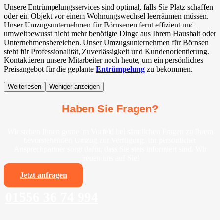
Unsere Entrümpelungsservices sind optimal, falls Sie Platz schaffen
oder ein Objekt vor einem Wohnungswechsel leerräumen müssen.
Unser Umzugsunternehmen für Börnsenentfernt effizient und
umweltbewusst nicht mehr benötigte Dinge aus Ihrem Haushalt oder
Unternehmensbereichen. Unser Umzugsunternehmen für Börnsen
steht für Professionalität, Zuverlässigkeit und Kundenorientierung.
Kontaktieren unsere Mitarbeiter noch heute, um ein persönliches
Preisangebot für die geplante
Entrümpelung
zu bekommen.
Weiterlesen
Weniger anzeigen
Haben Sie Fragen?
Wir stehen Ihnen gerne im Vorfeld bei sämtlichen Fragen zu Ihrem
bevorstehenden Umzug zur Verfügung. Ihr persönlicher
Ansprechpartner sorgt dafür, dass Sie stets informiert sind. Wir
freuen uns auf Sie!
Jetzt anfragen
01556 36 74 994