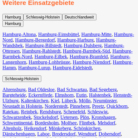
Weitere Einsatzgebiete
Hamburg
Schleswig-Holstein
Deutschlandweit
Hamburg
Hamburg-Altona
,
Hamburg-Eimsbüttel
,
Hamburg-Mitte
,
Hamburg-
Nord
,
Hamburg-Bergedorf
,
Hamburg-Harburg
,
Hamburg-
Wandsbek
,
Hamburg-Billstedt
,
Hamburg-Dulsberg
,
Hamburg-
Ottensen
,
Hamburg-Rahlstedt
,
Hamburg-Barmbek-Süd
,
Hamburg-
Barmbek-Nord
,
Hamburg-Eilbek
,
Hamburg-Bramfeld
,
Hamburg-
Langenhorn
,
Hamburg-Lohbrügge
,
Hamburg-Niendorf
,
Hamburg-
Hamm
,
Hamburg-Lurup
,
Hamburg-Eidelstedt
,
Schleswig-Holstein
Ahrensburg
,
Bad Oldesloe
,
Bad Schwartau
,
Bad Segeberg
,
Bargteheide
,
Eckernförde
,
Elmshorn
,
Eutin
,
Halstenbek
,
Henstedt-
Ulzburg
,
Kaltenkirchen
,
Kiel
,
Lübeck
,
Mölln
,
Neumünster
,
Neustadt in Holstein
,
Norderstedt
,
Pinneberg
,
Preetz
,
Quickborn
,
Ratekau
,
Reinbek
,
Rendsburg
,
Schenefeld
,
Schleswig
,
Schwarzenbek
,
Stockelsdorf
,
Uetersen
,
Plön
,
Kronshagen
,
Schwentinental
,
Bordesholm
,
Molfsee
,
Flintbek
,
Melsdorf
,
Altenholz
,
Heikendorf
,
Mönkeberg
,
Schönkirchen
,
Dänischenhagen
,
Laboe
,
Brodersdorf
,
Wendtorf
,
Dobersdorf
,