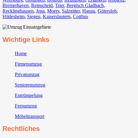
Bremerhaven⁠
,
Remscheid
,
Trier⁠
,
Bergisch Gladbach
,
Recklinghausen
,
Jena⁠
,
Moers⁠
,
Salzgitter⁠
,
Hanau
,
Gütersloh
,
Hildesheim⁠
,
Siegen⁠
,
Kaiserslautern⁠
,
Cottbus⁠
Wichtige Links
Home
Firmenumzug
Privatumzug
Seniorenumzug
Entrümpelung
Fernumzug
Möbeltransport
Rechtliches