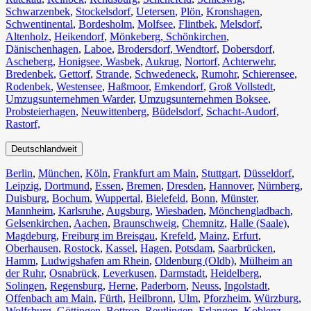
Schwarzenbek
,
Stockelsdorf
,
Uetersen
,
Plön
,
Kronshagen
,
Schwentinental
,
Bordesholm
,
Molfsee
,
Flintbek
,
Melsdorf
,
Altenholz
,
Heikendorf
,
Mönkeberg
,
Schönkirchen
,
Dänischenhagen
,
Laboe
,
Brodersdorf
,
Wendtorf
,
Dobersdorf
,
Ascheberg
,
Honigsee
,
Wasbek
,
Aukrug
,
Nortorf
,
Achterwehr
,
Bredenbek
,
Gettorf
,
Strande
,
Schwedeneck
,
Rumohr
,
Schierensee
,
Rodenbek
,
Westensee
,
Haßmoor
,
Emkendorf
,
Groß Vollstedt
,
Umzugsunternehmen Warder
,
Umzugsunternehmen Boksee
,
Probsteierhagen
,
Neuwittenberg
,
Büdelsdorf
,
Schacht-Audorf
,
Rastorf,
Deutschlandweit
Berlin⁠
,
München
,
Köln⁠
,
Frankfurt am Main
,
Stuttgart
,
Düsseldorf
,
Leipzig
,
Dortmund
,
Essen
,
Bremen
,
Dresden
,
Hannover
,
Nürnberg
,
Duisburg⁠
,
Bochum
,
Wuppertal⁠
,
Bielefeld⁠
,
Bonn⁠
,
Münster⁠
,
Mannheim
,
Karlsruhe
,
Augsburg
,
Wiesbaden⁠
,
Mönchengladbach⁠
,
Gelsenkirchen⁠
,
Aachen⁠
,
Braunschweig
,
Chemnitz⁠
,
Halle (Saale)
⁠,
Magdeburg
,
Freiburg im Breisgau
⁠,
Krefeld⁠
,
Mainz⁠
,
Erfurt
,
Oberhausen⁠
,
Rostock⁠
,
Kassel⁠
,
Hagen
,
Potsdam
,
Saarbrücken⁠
,
Hamm
,
Ludwigshafen am Rhein
⁠,
Oldenburg (Oldb)
,
Mülheim an
der Ruhr
,
Osnabrück⁠
,
Leverkusen
,
Darmstadt⁠
,
Heidelberg
,
Solingen
,
Regensburg
,
Herne⁠
,
Paderborn
,
Neuss
,
Ingolstadt
,
Offenbach am Main
,
Fürth⁠
,
Heilbronn
,
Ulm⁠
,
Pforzheim
,
Würzburg
,
Wolfsburg⁠
,
Göttingen
,
Bottrop
,
Reutlingen
,
Erlangen⁠
,
Koblenz
,