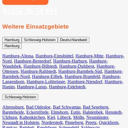
01556 36 74 994
Weitere Einsatzgebiete
Hamburg
Schleswig-Holstein
Deutschlandweit
Hamburg
Hamburg-Altona
,
Hamburg-Eimsbüttel
,
Hamburg-Mitte
,
Hamburg-
Nord
,
Hamburg-Bergedorf
,
Hamburg-Harburg
,
Hamburg-
Wandsbek
,
Hamburg-Billstedt
,
Hamburg-Dulsberg
,
Hamburg-
Ottensen
,
Hamburg-Rahlstedt
,
Hamburg-Barmbek-Süd
,
Hamburg-
Barmbek-Nord
,
Hamburg-Eilbek
,
Hamburg-Bramfeld
,
Hamburg-
Langenhorn
,
Hamburg-Lohbrügge
,
Hamburg-Niendorf
,
Hamburg-
Hamm
,
Hamburg-Lurup
,
Hamburg-Eidelstedt
,
Schleswig-Holstein
Ahrensburg
,
Bad Oldesloe
,
Bad Schwartau
,
Bad Segeberg
,
Bargteheide
,
Eckernförde
,
Elmshorn
,
Eutin
,
Halstenbek
,
Henstedt-
Ulzburg
,
Kaltenkirchen
,
Kiel
,
Lübeck
,
Mölln
,
Neumünster
,
Neustadt in Holstein
,
Norderstedt
,
Pinneberg
,
Preetz
,
Quickborn
,
Ratekau
,
Reinbek
,
Rendsburg
,
Schenefeld
,
Schleswig
,