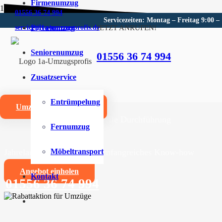
Firmenumzug
01556 36 74 994
Servicezeiten: Montag – Freitag 9:00 –
Privatumzug
JETZT ANRUFEN!
service@1a-umzugsprofis.de
Umzugsunternehmen für Bibe
Seniorenumzug
01556 36 74 994
Wir sind Ihr kompetentes Umzugsunternehmen für Bibe
Zusatzservice
Umzüge aller Art für Privat- und Firmenkunden
Entrümpelung
Umzugskostenrechner
Zuverlässige und professionelle Durchführung
Fernumzug
Jahrelange Erfahrung und umfangreiches Know-how
Möbeltransport
Angebot einholen
Kontakt
01556 36 74 994