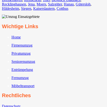
Recklinghausen
,
Jena⁠
,
Moers⁠
,
Salzgitter⁠
,
Hanau
,
Gütersloh
,
Hildesheim⁠
,
Siegen⁠
,
Kaiserslautern⁠
,
Cottbus⁠
Wichtige Links
Home
Firmenumzug
Privatumzug
Seniorenumzug
Entrümpelung
Fernumzug
Möbeltransport
Rechtliches
Datenschutz