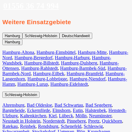
01556 36 74 994
Weitere Einsatzgebiete
Hamburg
Schleswig-Holstein
Deutschlandweit
Hamburg
Hamburg-Altona
,
Hamburg-Eimsbüttel
,
Hamburg-Mitte
,
Hamburg-
Nord
,
Hamburg-Bergedorf
,
Hamburg-Harburg
,
Hamburg-
Wandsbek
,
Hamburg-Billstedt
,
Hamburg-Dulsberg
,
Hamburg-
Ottensen
,
Hamburg-Rahlstedt
,
Hamburg-Barmbek-Süd
,
Hamburg-
Barmbek-Nord
,
Hamburg-Eilbek
,
Hamburg-Bramfeld
,
Hamburg-
Langenhorn
,
Hamburg-Lohbrügge
,
Hamburg-Niendorf
,
Hamburg-
Hamm
,
Hamburg-Lurup
,
Hamburg-Eidelstedt
,
Schleswig-Holstein
Ahrensburg
,
Bad Oldesloe
,
Bad Schwartau
,
Bad Segeberg
,
Bargteheide
,
Eckernförde
,
Elmshorn
,
Eutin
,
Halstenbek
,
Henstedt-
Ulzburg
,
Kaltenkirchen
,
Kiel
,
Lübeck
,
Mölln
,
Neumünster
,
Neustadt in Holstein
,
Norderstedt
,
Pinneberg
,
Preetz
,
Quickborn
,
Ratekau
,
Reinbek
,
Rendsburg
,
Schenefeld
,
Schleswig
,
Schwarzenbek
,
Stockelsdorf
,
Uetersen
,
Plön
,
Kronshagen
,