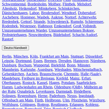
Schwentinental
,
Bordesholm
,
Molfsee
,
Flintbek
,
Melsdorf
,
Altenholz
,
Heikendorf
,
Mönkeberg
,
Schönkirchen
,
Dänischenhagen
,
Laboe
,
Brodersdorf
,
Wendtorf
,
Dobersdorf
,
Ascheberg
,
Honigsee
,
Wasbek
,
Aukrug
,
Nortorf
,
Achterwehr
,
Bredenbek
,
Gettorf
,
Strande
,
Schwedeneck
,
Rumohr
,
Schierensee
,
Rodenbek
,
Westensee
,
Haßmoor
,
Emkendorf
,
Groß Vollstedt
,
Umzugsunternehmen Warder
,
Umzugsunternehmen Boksee
,
Probsteierhagen
,
Neuwittenberg
,
Büdelsdorf
,
Schacht-Audorf
,
Rastorf,
Deutschlandweit
Berlin⁠
,
München
,
Köln⁠
,
Frankfurt am Main
,
Stuttgart
,
Düsseldorf
,
Leipzig
,
Dortmund
,
Essen
,
Bremen
,
Dresden
,
Hannover
,
Nürnberg
,
Duisburg⁠
,
Bochum
,
Wuppertal⁠
,
Bielefeld⁠
,
Bonn⁠
,
Münster⁠
,
Mannheim
,
Karlsruhe
,
Augsburg
,
Wiesbaden⁠
,
Mönchengladbach⁠
,
Gelsenkirchen⁠
,
Aachen⁠
,
Braunschweig
,
Chemnitz⁠
,
Halle (Saale)
⁠,
Magdeburg
,
Freiburg im Breisgau
⁠,
Krefeld⁠
,
Mainz⁠
,
Erfurt
,
Oberhausen⁠
,
Rostock⁠
,
Kassel⁠
,
Hagen
,
Potsdam
,
Saarbrücken⁠
,
Hamm
,
Ludwigshafen am Rhein
⁠,
Oldenburg (Oldb)
,
Mülheim an
der Ruhr
,
Osnabrück⁠
,
Leverkusen
,
Darmstadt⁠
,
Heidelberg
,
Solingen
,
Regensburg
,
Herne⁠
,
Paderborn
,
Neuss
,
Ingolstadt
,
Offenbach am Main
,
Fürth⁠
,
Heilbronn
,
Ulm⁠
,
Pforzheim
,
Würzburg
,
Wolfsburg⁠
,
Göttingen
,
Bottrop
,
Reutlingen
,
Erlangen⁠
,
Koblenz
,
Bremerhaven⁠
,
Remscheid
,
Trier⁠
,
Bergisch Gladbach
,