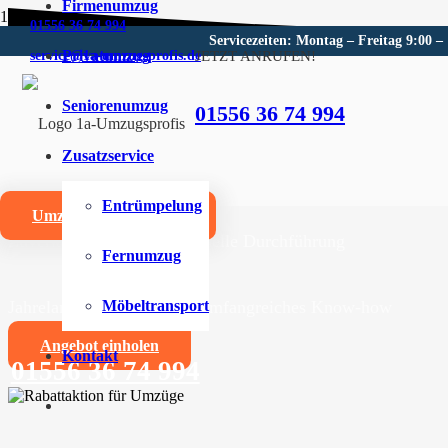
Firmenumzug
01556 36 74 994
Servicezeiten: Montag – Freitag 9:00 –
Privatumzug
JETZT ANRUFEN!
service@1a-umzugsprofis.de
Umzugsunternehmen für Berl
Seniorenumzug
01556 36 74 994
Wir sind Ihr kompetentes Umzugsunternehmen für Berl
Zusatzservice
Umzüge aller Art für Privat- und Firmenkunden
Entrümpelung
Umzugskostenrechner
Zuverlässige und professionelle Durchführung
Fernumzug
Jahrelange Erfahrung und umfangreiches Know-how
Möbeltransport
Angebot einholen
Kontakt
01556 36 74 994