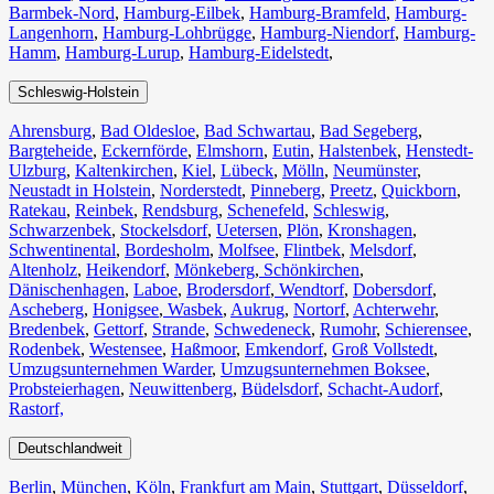
Barmbek-Nord
,
Hamburg-Eilbek
,
Hamburg-Bramfeld
,
Hamburg-
Langenhorn
,
Hamburg-Lohbrügge
,
Hamburg-Niendorf
,
Hamburg-
Hamm
,
Hamburg-Lurup
,
Hamburg-Eidelstedt
,
Schleswig-Holstein
Ahrensburg
,
Bad Oldesloe
,
Bad Schwartau
,
Bad Segeberg
,
Bargteheide
,
Eckernförde
,
Elmshorn
,
Eutin
,
Halstenbek
,
Henstedt-
Ulzburg
,
Kaltenkirchen
,
Kiel
,
Lübeck
,
Mölln
,
Neumünster
,
Neustadt in Holstein
,
Norderstedt
,
Pinneberg
,
Preetz
,
Quickborn
,
Ratekau
,
Reinbek
,
Rendsburg
,
Schenefeld
,
Schleswig
,
Schwarzenbek
,
Stockelsdorf
,
Uetersen
,
Plön
,
Kronshagen
,
Schwentinental
,
Bordesholm
,
Molfsee
,
Flintbek
,
Melsdorf
,
Altenholz
,
Heikendorf
,
Mönkeberg
,
Schönkirchen
,
Dänischenhagen
,
Laboe
,
Brodersdorf
,
Wendtorf
,
Dobersdorf
,
Ascheberg
,
Honigsee
,
Wasbek
,
Aukrug
,
Nortorf
,
Achterwehr
,
Bredenbek
,
Gettorf
,
Strande
,
Schwedeneck
,
Rumohr
,
Schierensee
,
Rodenbek
,
Westensee
,
Haßmoor
,
Emkendorf
,
Groß Vollstedt
,
Umzugsunternehmen Warder
,
Umzugsunternehmen Boksee
,
Probsteierhagen
,
Neuwittenberg
,
Büdelsdorf
,
Schacht-Audorf
,
Rastorf,
Deutschlandweit
Berlin⁠
,
München
,
Köln⁠
,
Frankfurt am Main
,
Stuttgart
,
Düsseldorf
,