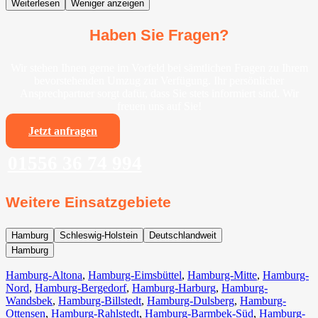
Weiterlesen
Weniger anzeigen
Haben Sie Fragen?
Wir stehen Ihnen gerne im Vorfeld bei sämtlichen Fragen zu Ihrem
bevorstehenden Umzug zur Verfügung. Ihr persönlicher
Ansprechpartner sorgt dafür, dass Sie stets informiert sind. Wir
freuen uns auf Sie!
Jetzt anfragen
01556 36 74 994
Weitere Einsatzgebiete
Hamburg
Schleswig-Holstein
Deutschlandweit
Hamburg
Hamburg-Altona
,
Hamburg-Eimsbüttel
,
Hamburg-Mitte
,
Hamburg-
Nord
,
Hamburg-Bergedorf
,
Hamburg-Harburg
,
Hamburg-
Wandsbek
,
Hamburg-Billstedt
,
Hamburg-Dulsberg
,
Hamburg-
Ottensen
,
Hamburg-Rahlstedt
,
Hamburg-Barmbek-Süd
,
Hamburg-