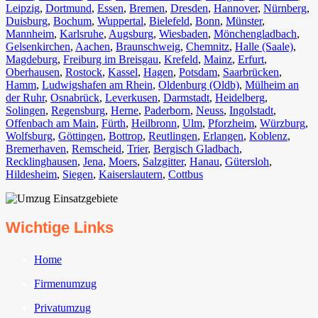
Leipzig
,
Dortmund
,
Essen
,
Bremen
,
Dresden
,
Hannover
,
Nürnberg
,
Duisburg⁠
,
Bochum
,
Wuppertal⁠
,
Bielefeld⁠
,
Bonn⁠
,
Münster⁠
,
Mannheim
,
Karlsruhe
,
Augsburg
,
Wiesbaden⁠
,
Mönchengladbach⁠
,
Gelsenkirchen⁠
,
Aachen⁠
,
Braunschweig
,
Chemnitz⁠
,
Halle (Saale)
⁠,
Magdeburg
,
Freiburg im Breisgau
⁠,
Krefeld⁠
,
Mainz⁠
,
Erfurt
,
Oberhausen⁠
,
Rostock⁠
,
Kassel⁠
,
Hagen
,
Potsdam
,
Saarbrücken⁠
,
Hamm
,
Ludwigshafen am Rhein
⁠,
Oldenburg (Oldb)
,
Mülheim an
der Ruhr
,
Osnabrück⁠
,
Leverkusen
,
Darmstadt⁠
,
Heidelberg
,
Solingen
,
Regensburg
,
Herne⁠
,
Paderborn
,
Neuss
,
Ingolstadt
,
Offenbach am Main
,
Fürth⁠
,
Heilbronn
,
Ulm⁠
,
Pforzheim
,
Würzburg
,
Wolfsburg⁠
,
Göttingen
,
Bottrop
,
Reutlingen
,
Erlangen⁠
,
Koblenz
,
Bremerhaven⁠
,
Remscheid
,
Trier⁠
,
Bergisch Gladbach
,
Recklinghausen
,
Jena⁠
,
Moers⁠
,
Salzgitter⁠
,
Hanau
,
Gütersloh
,
Hildesheim⁠
,
Siegen⁠
,
Kaiserslautern⁠
,
Cottbus⁠
Wichtige Links
Home
Firmenumzug
Privatumzug