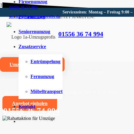
Firmenumzug
01556 36 74 994
Servicezeiten: Montag – Freitag 9:00 –
Privatumzug
JETZT ANRUFEN!
service@1a-umzugsprofis.de
Umzugsunternehmen für Ben
Seniorenumzug
01556 36 74 994
Wir sind Ihr kompetentes Umzugsunternehmen für Ben
Zusatzservice
Umzüge aller Art für Privat- und Firmenkunden
Entrümpelung
Umzugskostenrechner
Zuverlässige und professionelle Durchführung
Fernumzug
Jahrelange Erfahrung und umfangreiches Know-how
Möbeltransport
Angebot einholen
Kontakt
01556 36 74 994