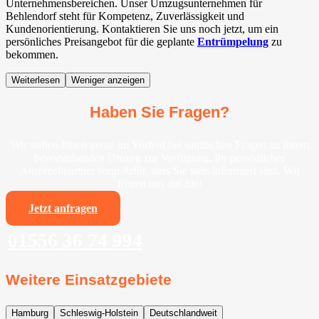
Unternehmensbereichen. Unser Umzugsunternehmen für
Behlendorf steht für Kompetenz, Zuverlässigkeit und
Kundenorientierung. Kontaktieren Sie uns noch jetzt, um ein
persönliches Preisangebot für die geplante
Entrümpelung
zu
bekommen.
Weiterlesen
Weniger anzeigen
Haben Sie Fragen?
Wir stehen Ihnen gerne im Vorfeld bei sämtlichen Fragen zu Ihrem
bevorstehenden Umzug zur Verfügung. Ihr persönlicher
Ansprechpartner sorgt dafür, dass Sie stets informiert sind. Wir
freuen uns auf Sie!
Jetzt anfragen
01556 36 74 994
Weitere Einsatzgebiete
Hamburg
Schleswig-Holstein
Deutschlandweit