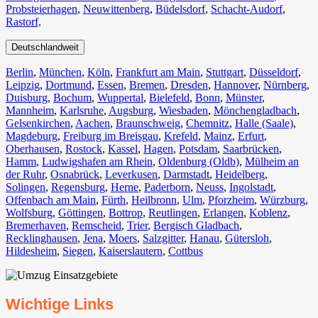
Probsteierhagen
,
Neuwittenberg
,
Büdelsdorf
,
Schacht-Audorf
,
Rastorf,
Deutschlandweit
Berlin⁠
,
München
,
Köln⁠
,
Frankfurt am Main
,
Stuttgart
,
Düsseldorf
,
Leipzig
,
Dortmund
,
Essen
,
Bremen
,
Dresden
,
Hannover
,
Nürnberg
,
Duisburg⁠
,
Bochum
,
Wuppertal⁠
,
Bielefeld⁠
,
Bonn⁠
,
Münster⁠
,
Mannheim
,
Karlsruhe
,
Augsburg
,
Wiesbaden⁠
,
Mönchengladbach⁠
,
Gelsenkirchen⁠
,
Aachen⁠
,
Braunschweig
,
Chemnitz⁠
,
Halle (Saale)
⁠,
Magdeburg
,
Freiburg im Breisgau
⁠,
Krefeld⁠
,
Mainz⁠
,
Erfurt
,
Oberhausen⁠
,
Rostock⁠
,
Kassel⁠
,
Hagen
,
Potsdam
,
Saarbrücken⁠
,
Hamm
,
Ludwigshafen am Rhein
⁠,
Oldenburg (Oldb)
,
Mülheim an
der Ruhr
,
Osnabrück⁠
,
Leverkusen
,
Darmstadt⁠
,
Heidelberg
,
Solingen
,
Regensburg
,
Herne⁠
,
Paderborn
,
Neuss
,
Ingolstadt
,
Offenbach am Main
,
Fürth⁠
,
Heilbronn
,
Ulm⁠
,
Pforzheim
,
Würzburg
,
Wolfsburg⁠
,
Göttingen
,
Bottrop
,
Reutlingen
,
Erlangen⁠
,
Koblenz
,
Bremerhaven⁠
,
Remscheid
,
Trier⁠
,
Bergisch Gladbach
,
Recklinghausen
,
Jena⁠
,
Moers⁠
,
Salzgitter⁠
,
Hanau
,
Gütersloh
,
Hildesheim⁠
,
Siegen⁠
,
Kaiserslautern⁠
,
Cottbus⁠
Wichtige Links