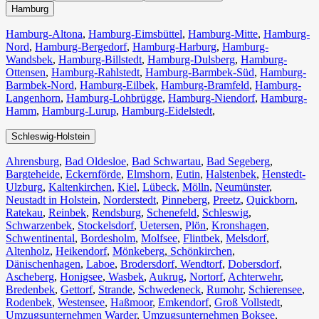
Hamburg
Hamburg-Altona
,
Hamburg-Eimsbüttel
,
Hamburg-Mitte
,
Hamburg-
Nord
,
Hamburg-Bergedorf
,
Hamburg-Harburg
,
Hamburg-
Wandsbek
,
Hamburg-Billstedt
,
Hamburg-Dulsberg
,
Hamburg-
Ottensen
,
Hamburg-Rahlstedt
,
Hamburg-Barmbek-Süd
,
Hamburg-
Barmbek-Nord
,
Hamburg-Eilbek
,
Hamburg-Bramfeld
,
Hamburg-
Langenhorn
,
Hamburg-Lohbrügge
,
Hamburg-Niendorf
,
Hamburg-
Hamm
,
Hamburg-Lurup
,
Hamburg-Eidelstedt
,
Schleswig-Holstein
Ahrensburg
,
Bad Oldesloe
,
Bad Schwartau
,
Bad Segeberg
,
Bargteheide
,
Eckernförde
,
Elmshorn
,
Eutin
,
Halstenbek
,
Henstedt-
Ulzburg
,
Kaltenkirchen
,
Kiel
,
Lübeck
,
Mölln
,
Neumünster
,
Neustadt in Holstein
,
Norderstedt
,
Pinneberg
,
Preetz
,
Quickborn
,
Ratekau
,
Reinbek
,
Rendsburg
,
Schenefeld
,
Schleswig
,
Schwarzenbek
,
Stockelsdorf
,
Uetersen
,
Plön
,
Kronshagen
,
Schwentinental
,
Bordesholm
,
Molfsee
,
Flintbek
,
Melsdorf
,
Altenholz
,
Heikendorf
,
Mönkeberg
,
Schönkirchen
,
Dänischenhagen
,
Laboe
,
Brodersdorf
,
Wendtorf
,
Dobersdorf
,
Ascheberg
,
Honigsee
,
Wasbek
,
Aukrug
,
Nortorf
,
Achterwehr
,
Bredenbek
,
Gettorf
,
Strande
,
Schwedeneck
,
Rumohr
,
Schierensee
,
Rodenbek
,
Westensee
,
Haßmoor
,
Emkendorf
,
Groß Vollstedt
,
Umzugsunternehmen Warder
,
Umzugsunternehmen Boksee
,