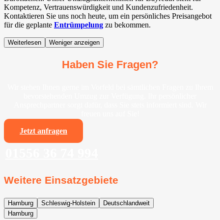
Kompetenz, Vertrauenswürdigkeit und Kundenzufriedenheit.
Kontaktieren Sie uns noch heute, um ein persönliches Preisangebot
für die geplante
Entrümpelung
zu bekommen.
Weiterlesen
Weniger anzeigen
Haben Sie Fragen?
Wir stehen Ihnen gerne im Vorfeld bei sämtlichen Fragen zu Ihrem
bevorstehenden Umzug zur Verfügung. Ihr persönlicher
Ansprechpartner sorgt dafür, dass Sie stets informiert sind. Wir
freuen uns auf Sie!
Jetzt anfragen
01556 36 74 994
Weitere Einsatzgebiete
Hamburg
Schleswig-Holstein
Deutschlandweit
Hamburg