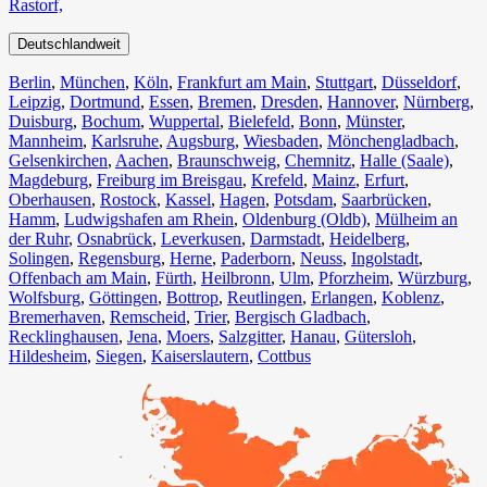
Rastorf,
Deutschlandweit
Berlin⁠
,
München
,
Köln⁠
,
Frankfurt am Main
,
Stuttgart
,
Düsseldorf
,
Leipzig
,
Dortmund
,
Essen
,
Bremen
,
Dresden
,
Hannover
,
Nürnberg
,
Duisburg⁠
,
Bochum
,
Wuppertal⁠
,
Bielefeld⁠
,
Bonn⁠
,
Münster⁠
,
Mannheim
,
Karlsruhe
,
Augsburg
,
Wiesbaden⁠
,
Mönchengladbach⁠
,
Gelsenkirchen⁠
,
Aachen⁠
,
Braunschweig
,
Chemnitz⁠
,
Halle (Saale)
⁠,
Magdeburg
,
Freiburg im Breisgau
⁠,
Krefeld⁠
,
Mainz⁠
,
Erfurt
,
Oberhausen⁠
,
Rostock⁠
,
Kassel⁠
,
Hagen
,
Potsdam
,
Saarbrücken⁠
,
Hamm
,
Ludwigshafen am Rhein
⁠,
Oldenburg (Oldb)
,
Mülheim an
der Ruhr
,
Osnabrück⁠
,
Leverkusen
,
Darmstadt⁠
,
Heidelberg
,
Solingen
,
Regensburg
,
Herne⁠
,
Paderborn
,
Neuss
,
Ingolstadt
,
Offenbach am Main
,
Fürth⁠
,
Heilbronn
,
Ulm⁠
,
Pforzheim
,
Würzburg
,
Wolfsburg⁠
,
Göttingen
,
Bottrop
,
Reutlingen
,
Erlangen⁠
,
Koblenz
,
Bremerhaven⁠
,
Remscheid
,
Trier⁠
,
Bergisch Gladbach
,
Recklinghausen
,
Jena⁠
,
Moers⁠
,
Salzgitter⁠
,
Hanau
,
Gütersloh
,
Hildesheim⁠
,
Siegen⁠
,
Kaiserslautern⁠
,
Cottbus⁠