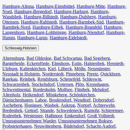
Hamburg-Altona
,
Hamburg-Eimsbüttel
,
Hamburg-Mitte
,
Hamburg-
Nord
,
Hamburg-Bergedorf
,
Hamburg-Harburg
,
Hamburg-
Wandsbek
,
Hamburg-Billstedt
,
Hamburg-Dulsberg
,
Hamburg-
Ottensen
,
Hamburg-Rahlstedt
,
Hamburg-Barmbek-Süd
,
Hamburg-
Barmbek-Nord
,
Hamburg-Eilbek
,
Hamburg-Bramfeld
,
Hamburg-
Langenhorn
,
Hamburg-Lohbrügge
,
Hamburg-Niendorf
,
Hamburg-
Hamm
,
Hamburg-Lurup
,
Hamburg-Eidelstedt
,
Schleswig-Holstein
Ahrensburg
,
Bad Oldesloe
,
Bad Schwartau
,
Bad Segeberg
,
Bargteheide
,
Eckernförde
,
Elmshorn
,
Eutin
,
Halstenbek
,
Henstedt-
Ulzburg
,
Kaltenkirchen
,
Kiel
,
Lübeck
,
Mölln
,
Neumünster
,
Neustadt in Holstein
,
Norderstedt
,
Pinneberg
,
Preetz
,
Quickborn
,
Ratekau
,
Reinbek
,
Rendsburg
,
Schenefeld
,
Schleswig
,
Schwarzenbek
,
Stockelsdorf
,
Uetersen
,
Plön
,
Kronshagen
,
Schwentinental
,
Bordesholm
,
Molfsee
,
Flintbek
,
Melsdorf
,
Altenholz
,
Heikendorf
,
Mönkeberg
,
Schönkirchen
,
Dänischenhagen
,
Laboe
,
Brodersdorf
,
Wendtorf
,
Dobersdorf
,
Ascheberg
,
Honigsee
,
Wasbek
,
Aukrug
,
Nortorf
,
Achterwehr
,
Bredenbek
,
Gettorf
,
Strande
,
Schwedeneck
,
Rumohr
,
Schierensee
,
Rodenbek
,
Westensee
,
Haßmoor
,
Emkendorf
,
Groß Vollstedt
,
Umzugsunternehmen Warder
,
Umzugsunternehmen Boksee
,
Probsteierhagen
,
Neuwittenberg
,
Büdelsdorf
,
Schacht-Audorf
,