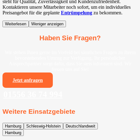
steht für Qualität, Zuverlässigkeit und Kundenzufriedenheit.
Kontaktieren unsere Mitarbeiter noch sofort, um ein individuelles
Preisangebot für die geplante
Entrümpelung
zu bekommen.
Weiterlesen
Weniger anzeigen
Haben Sie Fragen?
Wir stehen Ihnen gerne im Vorfeld bei sämtlichen Fragen zu Ihrem
bevorstehenden Umzug zur Verfügung. Ihr persönlicher
Ansprechpartner sorgt dafür, dass Sie stets informiert sind. Wir
freuen uns auf Sie!
Jetzt anfragen
01556 36 74 994
Weitere Einsatzgebiete
Hamburg
Schleswig-Holstein
Deutschlandweit
Hamburg