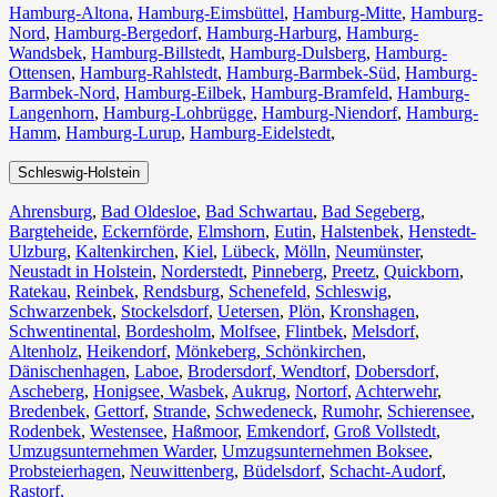
Hamburg-Altona
,
Hamburg-Eimsbüttel
,
Hamburg-Mitte
,
Hamburg-
Nord
,
Hamburg-Bergedorf
,
Hamburg-Harburg
,
Hamburg-
Wandsbek
,
Hamburg-Billstedt
,
Hamburg-Dulsberg
,
Hamburg-
Ottensen
,
Hamburg-Rahlstedt
,
Hamburg-Barmbek-Süd
,
Hamburg-
Barmbek-Nord
,
Hamburg-Eilbek
,
Hamburg-Bramfeld
,
Hamburg-
Langenhorn
,
Hamburg-Lohbrügge
,
Hamburg-Niendorf
,
Hamburg-
Hamm
,
Hamburg-Lurup
,
Hamburg-Eidelstedt
,
Schleswig-Holstein
Ahrensburg
,
Bad Oldesloe
,
Bad Schwartau
,
Bad Segeberg
,
Bargteheide
,
Eckernförde
,
Elmshorn
,
Eutin
,
Halstenbek
,
Henstedt-
Ulzburg
,
Kaltenkirchen
,
Kiel
,
Lübeck
,
Mölln
,
Neumünster
,
Neustadt in Holstein
,
Norderstedt
,
Pinneberg
,
Preetz
,
Quickborn
,
Ratekau
,
Reinbek
,
Rendsburg
,
Schenefeld
,
Schleswig
,
Schwarzenbek
,
Stockelsdorf
,
Uetersen
,
Plön
,
Kronshagen
,
Schwentinental
,
Bordesholm
,
Molfsee
,
Flintbek
,
Melsdorf
,
Altenholz
,
Heikendorf
,
Mönkeberg
,
Schönkirchen
,
Dänischenhagen
,
Laboe
,
Brodersdorf
,
Wendtorf
,
Dobersdorf
,
Ascheberg
,
Honigsee
,
Wasbek
,
Aukrug
,
Nortorf
,
Achterwehr
,
Bredenbek
,
Gettorf
,
Strande
,
Schwedeneck
,
Rumohr
,
Schierensee
,
Rodenbek
,
Westensee
,
Haßmoor
,
Emkendorf
,
Groß Vollstedt
,
Umzugsunternehmen Warder
,
Umzugsunternehmen Boksee
,
Probsteierhagen
,
Neuwittenberg
,
Büdelsdorf
,
Schacht-Audorf
,
Rastorf,