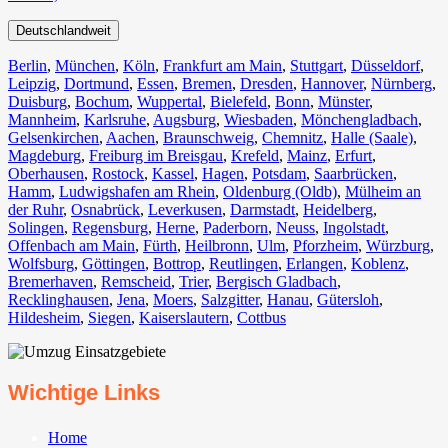
Deutschlandweit
Berlin⁠
,
München
,
Köln⁠
,
Frankfurt am Main
,
Stuttgart
,
Düsseldorf
,
Leipzig
,
Dortmund
,
Essen
,
Bremen
,
Dresden
,
Hannover
,
Nürnberg
,
Duisburg⁠
,
Bochum
,
Wuppertal⁠
,
Bielefeld⁠
,
Bonn⁠
,
Münster⁠
,
Mannheim
,
Karlsruhe
,
Augsburg
,
Wiesbaden⁠
,
Mönchengladbach⁠
,
Gelsenkirchen⁠
,
Aachen⁠
,
Braunschweig
,
Chemnitz⁠
,
Halle (Saale)
⁠,
Magdeburg
,
Freiburg im Breisgau
⁠,
Krefeld⁠
,
Mainz⁠
,
Erfurt
,
Oberhausen⁠
,
Rostock⁠
,
Kassel⁠
,
Hagen
,
Potsdam
,
Saarbrücken⁠
,
Hamm
,
Ludwigshafen am Rhein
⁠,
Oldenburg (Oldb)
,
Mülheim an
der Ruhr
,
Osnabrück⁠
,
Leverkusen
,
Darmstadt⁠
,
Heidelberg
,
Solingen
,
Regensburg
,
Herne⁠
,
Paderborn
,
Neuss
,
Ingolstadt
,
Offenbach am Main
,
Fürth⁠
,
Heilbronn
,
Ulm⁠
,
Pforzheim
,
Würzburg
,
Wolfsburg⁠
,
Göttingen
,
Bottrop
,
Reutlingen
,
Erlangen⁠
,
Koblenz
,
Bremerhaven⁠
,
Remscheid
,
Trier⁠
,
Bergisch Gladbach
,
Recklinghausen
,
Jena⁠
,
Moers⁠
,
Salzgitter⁠
,
Hanau
,
Gütersloh
,
Hildesheim⁠
,
Siegen⁠
,
Kaiserslautern⁠
,
Cottbus⁠
Wichtige Links
Home