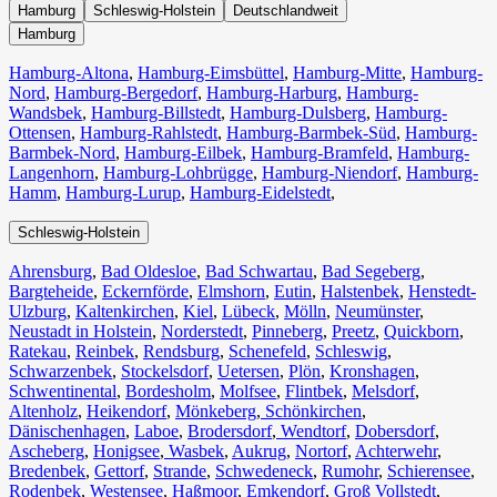
Hamburg
Schleswig-Holstein
Deutschlandweit
Hamburg
Hamburg-Altona
,
Hamburg-Eimsbüttel
,
Hamburg-Mitte
,
Hamburg-
Nord
,
Hamburg-Bergedorf
,
Hamburg-Harburg
,
Hamburg-
Wandsbek
,
Hamburg-Billstedt
,
Hamburg-Dulsberg
,
Hamburg-
Ottensen
,
Hamburg-Rahlstedt
,
Hamburg-Barmbek-Süd
,
Hamburg-
Barmbek-Nord
,
Hamburg-Eilbek
,
Hamburg-Bramfeld
,
Hamburg-
Langenhorn
,
Hamburg-Lohbrügge
,
Hamburg-Niendorf
,
Hamburg-
Hamm
,
Hamburg-Lurup
,
Hamburg-Eidelstedt
,
Schleswig-Holstein
Ahrensburg
,
Bad Oldesloe
,
Bad Schwartau
,
Bad Segeberg
,
Bargteheide
,
Eckernförde
,
Elmshorn
,
Eutin
,
Halstenbek
,
Henstedt-
Ulzburg
,
Kaltenkirchen
,
Kiel
,
Lübeck
,
Mölln
,
Neumünster
,
Neustadt in Holstein
,
Norderstedt
,
Pinneberg
,
Preetz
,
Quickborn
,
Ratekau
,
Reinbek
,
Rendsburg
,
Schenefeld
,
Schleswig
,
Schwarzenbek
,
Stockelsdorf
,
Uetersen
,
Plön
,
Kronshagen
,
Schwentinental
,
Bordesholm
,
Molfsee
,
Flintbek
,
Melsdorf
,
Altenholz
,
Heikendorf
,
Mönkeberg
,
Schönkirchen
,
Dänischenhagen
,
Laboe
,
Brodersdorf
,
Wendtorf
,
Dobersdorf
,
Ascheberg
,
Honigsee
,
Wasbek
,
Aukrug
,
Nortorf
,
Achterwehr
,
Bredenbek
,
Gettorf
,
Strande
,
Schwedeneck
,
Rumohr
,
Schierensee
,
Rodenbek
,
Westensee
,
Haßmoor
,
Emkendorf
,
Groß Vollstedt
,