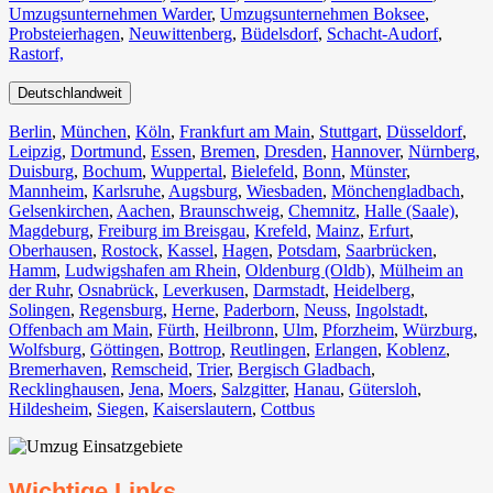
Umzugsunternehmen Warder
,
Umzugsunternehmen Boksee
,
Probsteierhagen
,
Neuwittenberg
,
Büdelsdorf
,
Schacht-Audorf
,
Rastorf,
Deutschlandweit
Berlin⁠
,
München
,
Köln⁠
,
Frankfurt am Main
,
Stuttgart
,
Düsseldorf
,
Leipzig
,
Dortmund
,
Essen
,
Bremen
,
Dresden
,
Hannover
,
Nürnberg
,
Duisburg⁠
,
Bochum
,
Wuppertal⁠
,
Bielefeld⁠
,
Bonn⁠
,
Münster⁠
,
Mannheim
,
Karlsruhe
,
Augsburg
,
Wiesbaden⁠
,
Mönchengladbach⁠
,
Gelsenkirchen⁠
,
Aachen⁠
,
Braunschweig
,
Chemnitz⁠
,
Halle (Saale)
⁠,
Magdeburg
,
Freiburg im Breisgau
⁠,
Krefeld⁠
,
Mainz⁠
,
Erfurt
,
Oberhausen⁠
,
Rostock⁠
,
Kassel⁠
,
Hagen
,
Potsdam
,
Saarbrücken⁠
,
Hamm
,
Ludwigshafen am Rhein
⁠,
Oldenburg (Oldb)
,
Mülheim an
der Ruhr
,
Osnabrück⁠
,
Leverkusen
,
Darmstadt⁠
,
Heidelberg
,
Solingen
,
Regensburg
,
Herne⁠
,
Paderborn
,
Neuss
,
Ingolstadt
,
Offenbach am Main
,
Fürth⁠
,
Heilbronn
,
Ulm⁠
,
Pforzheim
,
Würzburg
,
Wolfsburg⁠
,
Göttingen
,
Bottrop
,
Reutlingen
,
Erlangen⁠
,
Koblenz
,
Bremerhaven⁠
,
Remscheid
,
Trier⁠
,
Bergisch Gladbach
,
Recklinghausen
,
Jena⁠
,
Moers⁠
,
Salzgitter⁠
,
Hanau
,
Gütersloh
,
Hildesheim⁠
,
Siegen⁠
,
Kaiserslautern⁠
,
Cottbus⁠
Wichtige Links