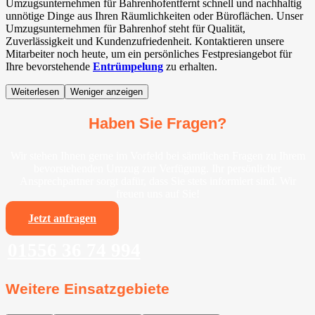
Umzugsunternehmen für Bahrenhofentfernt schnell und nachhaltig
unnötige Dinge aus Ihren Räumlichkeiten oder Büroflächen. Unser
Umzugsunternehmen für Bahrenhof steht für Qualität,
Zuverlässigkeit und Kundenzufriedenheit. Kontaktieren unsere
Mitarbeiter noch heute, um ein persönliches Festpresiangebot für
Ihre bevorstehende
Entrümpelung
zu erhalten.
Weiterlesen
Weniger anzeigen
Haben Sie Fragen?
Wir stehen Ihnen gerne im Vorfeld bei sämtlichen Fragen zu Ihrem
bevorstehenden Umzug zur Verfügung. Ihr persönlicher
Ansprechpartner sorgt dafür, dass Sie stets informiert sind. Wir
freuen uns auf Sie!
Jetzt anfragen
01556 36 74 994
Weitere Einsatzgebiete