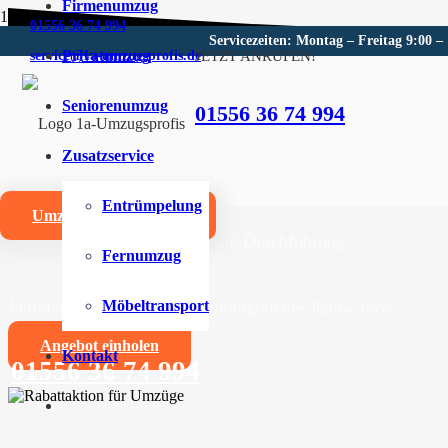
Firmenumzug
01556 36 74 994
Servicezeiten: Montag – Freitag 9:00 –
Privatumzug
JETZT ANRUFEN!
service@1a-umzugsprofis.de
Umzugsunternehmen für Bahr
Seniorenumzug
01556 36 74 994
Wir sind Ihr kompetentes Umzugsunternehmen für Bahr
Zusatzservice
Umzüge aller Art für Privat- und Firmenkunden
Entrümpelung
Umzugskostenrechner
Zuverlässige und professionelle Durchführung
Fernumzug
Jahrelange Erfahrung und umfangreiches Know-how
Möbeltransport
Angebot einholen
Kontakt
01556 36 74 994