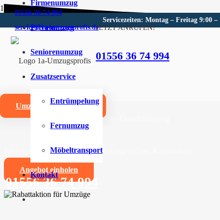
Firmenumzug
01556 36 74 994
Servicezeiten: Montag – Freitag 9:00 –
Privatumzug
JETZT ANRUFEN!
service@1a-umzugsprofis.de
Umzugsunternehmen für Asc
Seniorenumzug
01556 36 74 994
Wir sind Ihr kompetentes Umzugsunternehmen für Asch
Zusatzservice
Umzüge aller Art für Privat- und Firmenkunden
Entrümpelung
Umzugskostenrechner
Zuverlässige und professionelle Durchführung
Fernumzug
Jahrelange Erfahrung und umfangreiches Know-how
Möbeltransport
Angebot einholen
Kontakt
01556 36 74 994