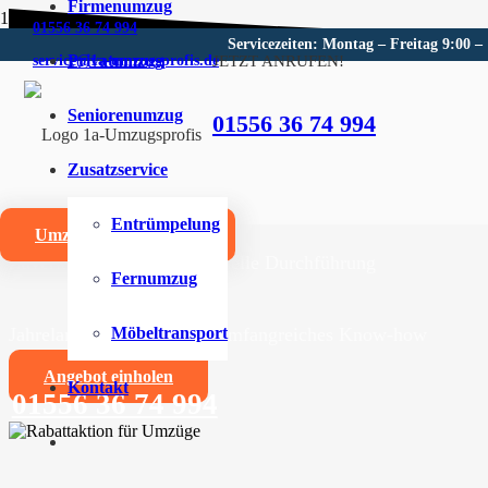
Firmenumzug
01556 36 74 994
Servicezeiten: Montag – Freitag 9:00 –
Privatumzug
JETZT ANRUFEN!
service@1a-umzugsprofis.de
Umzugsunternehmen für Am
Seniorenumzug
01556 36 74 994
Wir sind Ihr kompetentes Umzugsunternehmen für Amb
Zusatzservice
Umzüge aller Art für Privat- und Firmenkunden
Entrümpelung
Umzugskostenrechner
Zuverlässige und professionelle Durchführung
Fernumzug
Jahrelange Erfahrung und umfangreiches Know-how
Möbeltransport
Angebot einholen
Kontakt
01556 36 74 994