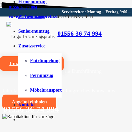
Firmenumzug
01556 36 74 994
Servicezeiten: Montag – Freitag 9:00 –
Privatumzug
JETZT ANRUFEN!
service@1a-umzugsprofis.de
Umzugsunternehmen für Alte
Seniorenumzug
01556 36 74 994
Wir sind Ihr kompetentes Umzugsunternehmen für Alte
Zusatzservice
Umzüge aller Art für Privat- und Firmenkunden
Entrümpelung
Umzugskostenrechner
Zuverlässige und professionelle Durchführung
Fernumzug
Jahrelange Erfahrung und umfangreiches Know-how
Möbeltransport
Angebot einholen
Kontakt
01556 36 74 994