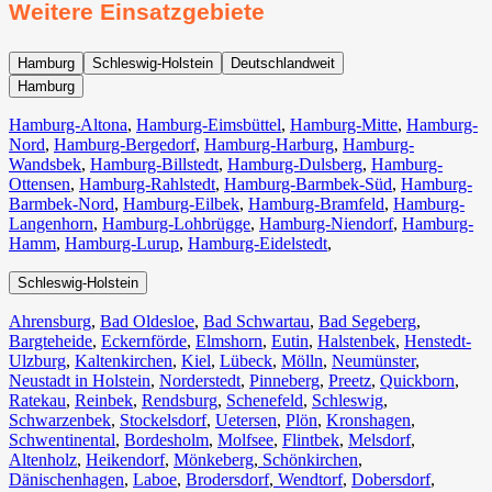
Weitere Einsatzgebiete
Hamburg
Schleswig-Holstein
Deutschlandweit
Hamburg
Hamburg-Altona
,
Hamburg-Eimsbüttel
,
Hamburg-Mitte
,
Hamburg-
Nord
,
Hamburg-Bergedorf
,
Hamburg-Harburg
,
Hamburg-
Wandsbek
,
Hamburg-Billstedt
,
Hamburg-Dulsberg
,
Hamburg-
Ottensen
,
Hamburg-Rahlstedt
,
Hamburg-Barmbek-Süd
,
Hamburg-
Barmbek-Nord
,
Hamburg-Eilbek
,
Hamburg-Bramfeld
,
Hamburg-
Langenhorn
,
Hamburg-Lohbrügge
,
Hamburg-Niendorf
,
Hamburg-
Hamm
,
Hamburg-Lurup
,
Hamburg-Eidelstedt
,
Schleswig-Holstein
Ahrensburg
,
Bad Oldesloe
,
Bad Schwartau
,
Bad Segeberg
,
Bargteheide
,
Eckernförde
,
Elmshorn
,
Eutin
,
Halstenbek
,
Henstedt-
Ulzburg
,
Kaltenkirchen
,
Kiel
,
Lübeck
,
Mölln
,
Neumünster
,
Neustadt in Holstein
,
Norderstedt
,
Pinneberg
,
Preetz
,
Quickborn
,
Ratekau
,
Reinbek
,
Rendsburg
,
Schenefeld
,
Schleswig
,
Schwarzenbek
,
Stockelsdorf
,
Uetersen
,
Plön
,
Kronshagen
,
Schwentinental
,
Bordesholm
,
Molfsee
,
Flintbek
,
Melsdorf
,
Altenholz
,
Heikendorf
,
Mönkeberg
,
Schönkirchen
,
Dänischenhagen
,
Laboe
,
Brodersdorf
,
Wendtorf
,
Dobersdorf
,