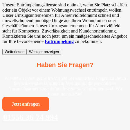
Unsere Entrümpelungsdienste sind optimal, wenn Sie Platz schaffen
oder ein Objekt vor einem Wohnungswechsel entrümpeln wollen.
Unser Umzugsunternehmen für Ahrenviölfeldräumt schnell und
umweltschonend unnötige Dinge aus Ihren Wohnräumen oder
Geschäftsräumen. Unser Umzugsunternehmen für Ahrenviölfeld
steht für Kompetenz, Zuverlässigkeit und Kundenorientierung.
Kontaktieren Sie uns noch jetzt, um ein maßgeschneidertes Angebot
für Ihre bevorstehende
Entrümpelung
zu bekommen.
Weiterlesen
Weniger anzeigen
Haben Sie Fragen?
Wir stehen Ihnen gerne im Vorfeld bei sämtlichen Fragen zu Ihrem
bevorstehenden Umzug zur Verfügung. Ihr persönlicher
Ansprechpartner sorgt dafür, dass Sie stets informiert sind. Wir
freuen uns auf Sie!
Jetzt anfragen
01556 36 74 994