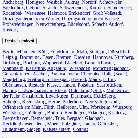
Ascheberg
,
Honigsee
,
Wasbek
,
Aukrug
,
Nortorf
,
Achterwehr
,
Bredenbek
,
Gettorf
,
Strande
,
Schwedeneck
,
Rumohr
,
Schierensee
,
Rodenbek
,
Westensee
,
Haßmoor
,
Emkendorf
,
Groß Vollstedt
,
Umzugsunternehmen Warder
,
Umzugsunternehmen Boksee
,
Probsteierhagen
,
Neuwittenberg
,
Büdelsdorf
,
Schacht-Audorf
,
Rastorf,
Deutschlandweit
Berlin⁠
,
München
,
Köln⁠
,
Frankfurt am Main
,
Stuttgart
,
Düsseldorf
,
Leipzig
,
Dortmund
,
Essen
,
Bremen
,
Dresden
,
Hannover
,
Nürnberg
,
Duisburg⁠
,
Bochum
,
Wuppertal⁠
,
Bielefeld⁠
,
Bonn⁠
,
Münster⁠
,
Mannheim
,
Karlsruhe
,
Augsburg
,
Wiesbaden⁠
,
Mönchengladbach⁠
,
Gelsenkirchen⁠
,
Aachen⁠
,
Braunschweig
,
Chemnitz⁠
,
Halle (Saale)
⁠,
Magdeburg
,
Freiburg im Breisgau
⁠,
Krefeld⁠
,
Mainz⁠
,
Erfurt
,
Oberhausen⁠
,
Rostock⁠
,
Kassel⁠
,
Hagen
,
Potsdam
,
Saarbrücken⁠
,
Hamm
,
Ludwigshafen am Rhein
⁠,
Oldenburg (Oldb)
,
Mülheim an
der Ruhr
,
Osnabrück⁠
,
Leverkusen
,
Darmstadt⁠
,
Heidelberg
,
Solingen
,
Regensburg
,
Herne⁠
,
Paderborn
,
Neuss
,
Ingolstadt
,
Offenbach am Main
,
Fürth⁠
,
Heilbronn
,
Ulm⁠
,
Pforzheim
,
Würzburg
,
Wolfsburg⁠
,
Göttingen
,
Bottrop
,
Reutlingen
,
Erlangen⁠
,
Koblenz
,
Bremerhaven⁠
,
Remscheid
,
Trier⁠
,
Bergisch Gladbach
,
Recklinghausen
,
Jena⁠
,
Moers⁠
,
Salzgitter⁠
,
Hanau
,
Gütersloh
,
Hildesheim⁠
,
Siegen⁠
,
Kaiserslautern⁠
,
Cottbus⁠