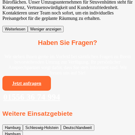
Büroflächen. Unser Umzugsunternehmen für Struvenhütten steht für
Kompetenz, Vertrauenswürdigkeit und Kundenzufriedenheit.
Kontaktieren unser Team noch sofort, um ein individuelles
Preisangebot für die geplante Räumung zu erhalten.
Weiterlesen
Weniger anzeigen
Haben Sie Fragen?
Wir stehen Ihnen gerne im Vorfeld bei sämtlichen Fragen zu Ihrem
bevorstehenden Umzug zur Verfügung. Ihr persönlicher
Ansprechpartner sorgt dafür, dass Sie stets informiert sind. Wir
freuen uns auf Sie!
Jetzt anfragen
01556 36 74 994
Weitere Einsatzgebiete
Hamburg
Schleswig-Holstein
Deutschlandweit
Hamburg