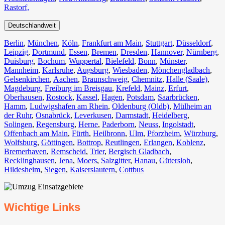
Rastorf,
Deutschlandweit
Berlin⁠
,
München
,
Köln⁠
,
Frankfurt am Main
,
Stuttgart
,
Düsseldorf
,
Leipzig
,
Dortmund
,
Essen
,
Bremen
,
Dresden
,
Hannover
,
Nürnberg
,
Duisburg⁠
,
Bochum
,
Wuppertal⁠
,
Bielefeld⁠
,
Bonn⁠
,
Münster⁠
,
Mannheim
,
Karlsruhe
,
Augsburg
,
Wiesbaden⁠
,
Mönchengladbach⁠
,
Gelsenkirchen⁠
,
Aachen⁠
,
Braunschweig
,
Chemnitz⁠
,
Halle (Saale)
⁠,
Magdeburg
,
Freiburg im Breisgau
⁠,
Krefeld⁠
,
Mainz⁠
,
Erfurt
,
Oberhausen⁠
,
Rostock⁠
,
Kassel⁠
,
Hagen
,
Potsdam
,
Saarbrücken⁠
,
Hamm
,
Ludwigshafen am Rhein
⁠,
Oldenburg (Oldb)
,
Mülheim an
der Ruhr
,
Osnabrück⁠
,
Leverkusen
,
Darmstadt⁠
,
Heidelberg
,
Solingen
,
Regensburg
,
Herne⁠
,
Paderborn
,
Neuss
,
Ingolstadt
,
Offenbach am Main
,
Fürth⁠
,
Heilbronn
,
Ulm⁠
,
Pforzheim
,
Würzburg
,
Wolfsburg⁠
,
Göttingen
,
Bottrop
,
Reutlingen
,
Erlangen⁠
,
Koblenz
,
Bremerhaven⁠
,
Remscheid
,
Trier⁠
,
Bergisch Gladbach
,
Recklinghausen
,
Jena⁠
,
Moers⁠
,
Salzgitter⁠
,
Hanau
,
Gütersloh
,
Hildesheim⁠
,
Siegen⁠
,
Kaiserslautern⁠
,
Cottbus⁠
Wichtige Links