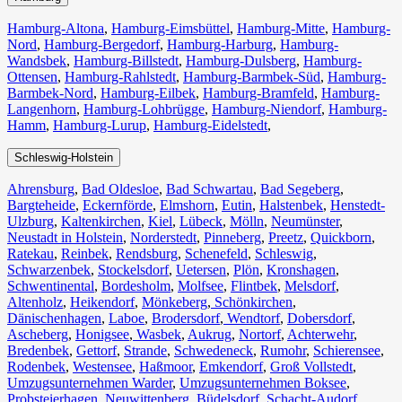
Hamburg-Altona
,
Hamburg-Eimsbüttel
,
Hamburg-Mitte
,
Hamburg-
Nord
,
Hamburg-Bergedorf
,
Hamburg-Harburg
,
Hamburg-
Wandsbek
,
Hamburg-Billstedt
,
Hamburg-Dulsberg
,
Hamburg-
Ottensen
,
Hamburg-Rahlstedt
,
Hamburg-Barmbek-Süd
,
Hamburg-
Barmbek-Nord
,
Hamburg-Eilbek
,
Hamburg-Bramfeld
,
Hamburg-
Langenhorn
,
Hamburg-Lohbrügge
,
Hamburg-Niendorf
,
Hamburg-
Hamm
,
Hamburg-Lurup
,
Hamburg-Eidelstedt
,
Schleswig-Holstein
Ahrensburg
,
Bad Oldesloe
,
Bad Schwartau
,
Bad Segeberg
,
Bargteheide
,
Eckernförde
,
Elmshorn
,
Eutin
,
Halstenbek
,
Henstedt-
Ulzburg
,
Kaltenkirchen
,
Kiel
,
Lübeck
,
Mölln
,
Neumünster
,
Neustadt in Holstein
,
Norderstedt
,
Pinneberg
,
Preetz
,
Quickborn
,
Ratekau
,
Reinbek
,
Rendsburg
,
Schenefeld
,
Schleswig
,
Schwarzenbek
,
Stockelsdorf
,
Uetersen
,
Plön
,
Kronshagen
,
Schwentinental
,
Bordesholm
,
Molfsee
,
Flintbek
,
Melsdorf
,
Altenholz
,
Heikendorf
,
Mönkeberg
,
Schönkirchen
,
Dänischenhagen
,
Laboe
,
Brodersdorf
,
Wendtorf
,
Dobersdorf
,
Ascheberg
,
Honigsee
,
Wasbek
,
Aukrug
,
Nortorf
,
Achterwehr
,
Bredenbek
,
Gettorf
,
Strande
,
Schwedeneck
,
Rumohr
,
Schierensee
,
Rodenbek
,
Westensee
,
Haßmoor
,
Emkendorf
,
Groß Vollstedt
,
Umzugsunternehmen Warder
,
Umzugsunternehmen Boksee
,
Probsteierhagen
,
Neuwittenberg
,
Büdelsdorf
,
Schacht-Audorf
,